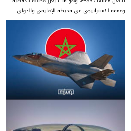
تشغّل مقاتلات F-35، وهو ما سيعزز مكانته الدفاعية
وعمقه الاستراتيجي في محيطه الإقليمي والدولي.