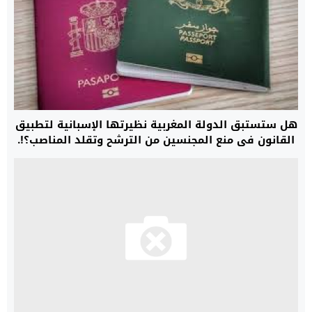
هل ستستبق الدولة المغربية نظيرتها الإسبانية لتطبيق
القانون في منع المجنسين من الترشح وتقلد المناصب؟!.