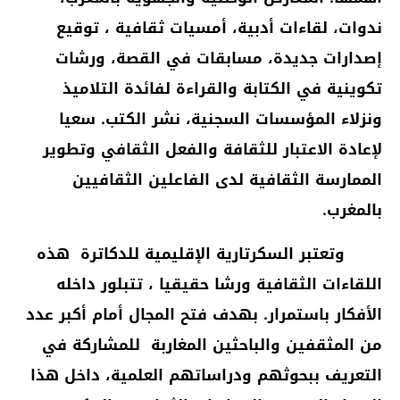
ندوات، لقاءات أدبية، أمسيات ثقافية ، توقيع
إصدارات جديدة، مسابقات في القصة، ورشات
تكوينية في الكتابة والقراءة لفائدة التلاميذ
ونزلاء المؤسسات السجنية، نشر الكتب.
سعيا
لإعادة الاعتبار للثقافة والفعل الثقافي
وتطوير
الممارسة الثقافية لدى الفاعلين الثقافيين
بالمغرب.
وتعتبر
السكرتارية الإقليمية للدكاترة
هذه
اللقاءات الثقافية ورشا حقيقيا ، تتبلور داخله
الأفكار باستمرار. بهدف فتح المجال أمام أكبر عدد
من المثقفين والباحثين المغاربة للمشاركة في
التعريف ببحوثهم ودراساتهم العلمية، داخل هذا