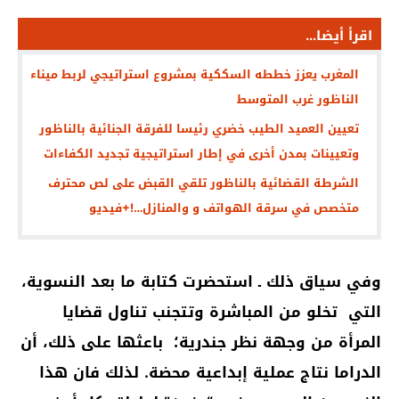
اقرأ أيضا...
المغرب يعزز خططه السككية بمشروع استراتيجي لربط ميناء
الناظور غرب المتوسط
تعيين العميد الطيب خضري رئيسا للفرقة الجنائية بالناظور
وتعيينات بمدن أخرى في إطار استراتيجية تجديد الكفاءات
الشرطة القضائية بالناظور تلقي القبض على لص محترف
متخصص في سرقة الهواتف و والمنازل…!+فيديو
وفي سياق ذلك ـ استحضرت
كتابة ما بعد النسوية،
التي تخلو من المباشرة وتتجنب تناول قضايا
المرأة من وجهة نظر جندرية؛ باعثها على ذلك، أن
الدراما نتاج عملية إبداعية محضة. لذلك فان هذا