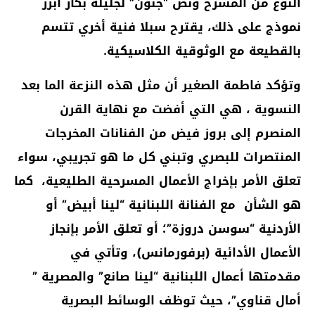
النوع من المسرح ونص “جنون” لجليلة بكار أبرز
نموذج على ذلك
،
يقترح سبلا فنية أخري تتسم
بالقطيعة مع الوثوقية الكلاسيكية.
وتؤكد فاطمة الصغير أن مثل هذه النزعة الما بعد
النسوية ، هي التي أفضت مع نهاية القرن
المنصرم إلى بروز فيض من الفنانات المخرجات
المنتصرات للبصري وتبني كل ما هو تجريبي، سواء
تعلق الأمر بإخراج الأعمال المسرحية الطليعية، كما
هو الشأن مع الفنانة اللبنانية “لينا أبيض” أو
الأردنية “سوسن دروزة”؛ أو تعلق الأمر بإنجاز
الأعمال الأدائية (برفورمانس)، وتأتي في
مقدمتها أعمال اللبنانية “لينا صانع” والمصرية ”
أمال قناوي”، حيث توظف الوسائط البصرية