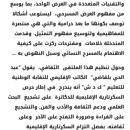
والتقنيات المتعددة في العرض الواحد، بما يوسع
من مفهوم العرض المسرحي، ليستوعب أشكالا
توصف بكونها ما بعد درامية والتي هي منتصرة
للمفاهيمية ولتوسيع مفهوم التمثيل. وقدمت
المتدخلة خلاصات ومقترحات ركزت على كيفية
الاهتمام بالمسرح النسائي وسبل النهوض به …
وحول تنظيم هذا الملتقى الثقافي، يقول “عبد
الحي بلقاضي” الكاتب الإقليمي للنقابة الوطنية
للتعليم ” ك د ش” أنه يندرح في إطار حرص
السكرتارية الإقليمية للدكاترة على تشجيع البحث
العلمي ودعم الثقافة والأدب والفن, والتشجيع
على القراءة وضرورة التفتح على الآخر وعلى
ثقافته
.
بفضل التزام السكرتارية الإقليمية