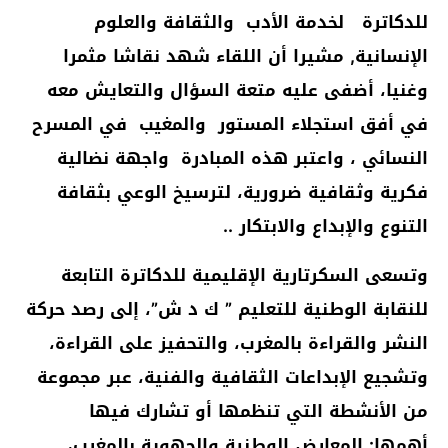
للدكاترة لخدمة الأدب والثقافة والعلوم
الإنسانية, مشيرا أن اللقاء شهد نقاشا مثمرا
وغنيا، أضفى عليه متعة السؤال والتعايش معه
في أفق استجلاء المستور والمغيب في المسرح
النسائي ، واعتبر هذه المبادرة واجهة نضالية
فكرية وثقافية ضرورية، لترسيخ الوعي بثقافة
التنوع والإبداع والابتكار ..
وتسعى السكرتارية الإقليمية للدكاترة التابعة
للنقابة الوطنية للتعليم ” ك د ش”
، إلى رصد حركة
النشر والقراءة بالمغرب، والتحفيز على القراءة،
وتشجيع الإبداعات الثقافية والفنية،
عبر مجموعة
من الأنشطة التي تنظمها أو تشارك فيها
أهمها: المعارض الوطنية والجهوية بالمغرب،