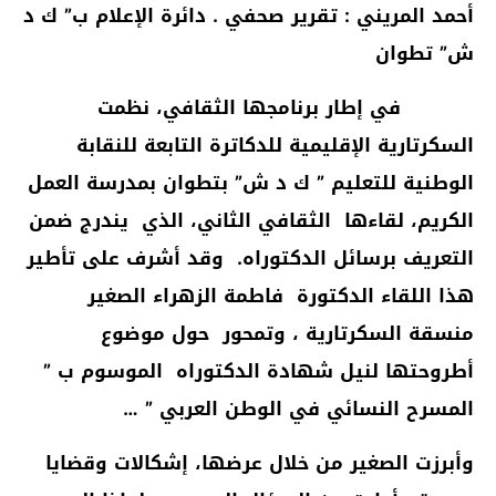
أحمد المريني : تقرير صحفي . دائرة الإعلام ب” ك د
ش” تطوان
في إطار برنامجها الثقافي، نظمت
السكرتارية الإقليمية للدكاترة التابعة للنقابة
الوطنية للتعليم ” ك د ش” بتطوان بمدرسة العمل
الكريم، لقاءها الثقافي الثاني، الذي يندرج ضمن
التعريف برسائل الدكتوراه.
وقد أشرف على تأطير
هذا اللقاء
الدكتورة فاطمة الزهراء الصغير
منسقة السكرتارية ، وتمحور حول موضوع
أطروحتها لنيل شهادة الدكتوراه الموسوم ب ”
المسرح النسائي في الوطن العربي ” …
وأبرزت الصغير من خلال عرضها، إشكالات وقضايا