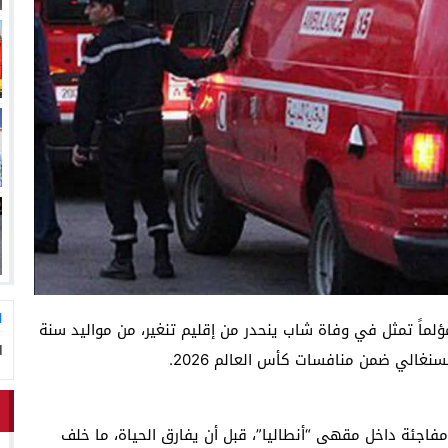
لاق وتحتضن زوجها في لحظة أعادت الأمل
13:06
المغاربةةصف واحد لموجهة ا
ا
ؤلماً تمثل في وفاة شاب ينحدر من إقليم تنغير، من مواليد سنة
ا
جئة داخل مقهى “أنطاليا”، قبل أن يفارق الحياة، ما خلف