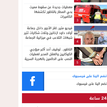
لإشاعة والتحريض وحملات التضليل
معطيات جديدة عن سقوط مميت
بحي المطار بالناظور تكشفها
الكاميرات
3
فيديو مثير..لغز الأجور داخل جماعة
أولاد داود ازخانين.وثلاث شكايات تثير
شبهات التلاعب في ميزانية الجماعة
4
الناظور.. توقيف أحد أكبر مروّجي
الكوكايين والعقل المدبر لعمليات
النصب على الحالمين بالهجرة السرية
5
نضم الينا على فيسبوك
نضم الينا على فيسبوك
24 ساعة