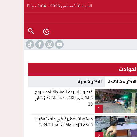
السبت 8 أغسطس 2026 - 5:04 صباحًا
لحوادث
الأكثر مشاهدة
الأكثر شعبية
فيديو..السرعة المفرطة تحصد روح
شابة في الناظور: مأساة تهز شارع
30
1
مستجدات خطيرة في ملف تفكيك
شبكة لتزوير ملفات “فيزا شنغن”
2