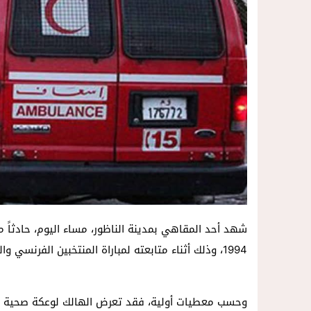
14:57
داخل المحكمة..زوجة تمزق أوراق الط
شهد أحد المقاهي بمدينة الناظور، مساء اليوم، حادثاً م
1994، وذلك أثناء متابعته لمباراة المنتخبين الفرنسي والسنغالي ضمن منافسات كأس العالم 2026.
وحسب معطيات أولية، فقد تعرض الهالك لوعكة صحية مفا