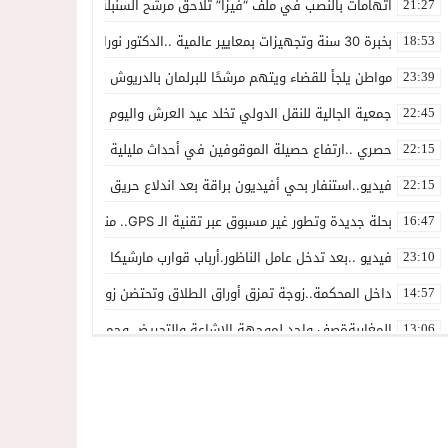
اتهامات بالنصب في ملف “فيزا” تلاحق مرشح السنبلة بالدريوش.. وشكاية
21:27
بخبرة 30 سنة وتجهيزات بمعايير عالمية ..الدكتور نورالدين صبار يفتتح عيادته المتخصصة في جراحة العظام بالناظور
18:53
مواطن يلجأ للقضاء ويتهم مرشحًا للبرلمان بالدريوش بالاستيلاء على 22 مليون سنتيم
23:39
جمعية الجالية للنقل الدولي تخلد عيد العرش واليوم الوطني للمهاجر بح
22:45
حصري ..ارتفاع حصيلة الموقوفين في أحداث مليلية إلى 82 شخصًا وتحقيقات تقود إلى متابعات جنائية ثقيلة
22:15
فيديو..استنفار بحي أفيديون براقة بعد اندلاع حريق داخل ضيعة فلاحية
22:15
بحلة جديدة وتطور غير مسبوق عبر تقنية الـ GPS.. منصة “مرحباناظور” تعزز مكانتها كوجهة أولى لسكان إقليمي الناظور والدريوش
16:47
فيديو ..بعد تدخل عامل الناظور.أرباب قوارب مارشيكا يعلقون احتجاجهم وي
23:10
داخل المحكمة..زوجة تمزق أوراق الطلاق وتحتضن زوجها في لحظة أعاد
14:57
المغاربةةصف واحد لموجهة الإشاعة والتحريض وحملات التضليل
13:06
أكثر من 45 ألف متفرج يسدلون الستار على دورة استثنائية للمهرجان المتوسطي بالناظور
12:54
المحمدية تسدل الستار على الدورة الثالثة لمهرجان العيطة المرساوية
22:51
توقيف المشتبه فيه في سرقة عدد من المنازل بحي عاريض بالناظور
22:42