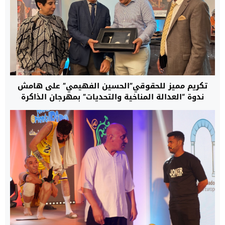
تكريم مميز للحقوقي”الحسين الفهيمي” على هامش
ندوة “العدالة المناخية والتحديات” بمهرجان الذاكرة