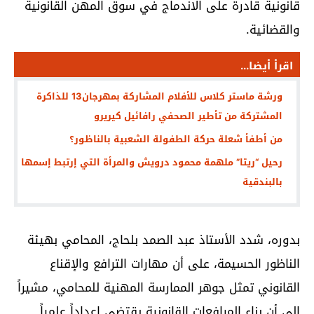
قانونية قادرة على الاندماج في سوق المهن القانونية
والقضائية.
اقرأ أيضا...
ورشة ماستر كلاس للأفلام المشاركة بمهرجان13 للذاكرة
المشتركة من تأطير الصحفي رافائيل كيريرو
من أطفأ شعلة حركة الطفولة الشعبية بالناظور؟
رحيل “ريتا” ملهمة محمود درويش والمرأة التي إرتبط إسمها
بالبندقية
بدوره، شدد الأستاذ عبد الصمد بلحاج، المحامي بهيئة
الناظور الحسيمة، على أن مهارات الترافع والإقناع
القانوني تمثل جوهر الممارسة المهنية للمحامي، مشيراً
إلى أن بناء المرافعات القانونية يقتضي إعداداً علمياً