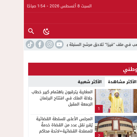
السبت 8 أغسطس 2026 - 1:54 صباحًا
 “فيزا” تلاحق مرشح السنبلة بالدريوش.. وشكاية قضائية تفتح الباب أمام التحق
طني
الأكثر مشاهدة
الأكثر شعبية
المغاربة يترقبون باهتمام كبير خطاب
جلالة الملك في افتتاح البرلمان
الجمعة المقبل
1
المجلس الأعلى للسلطة القضائية
يُقرر نقل عدد من القضاة خدمةً
للمصلحة القضائية+لائحة محاكم
2