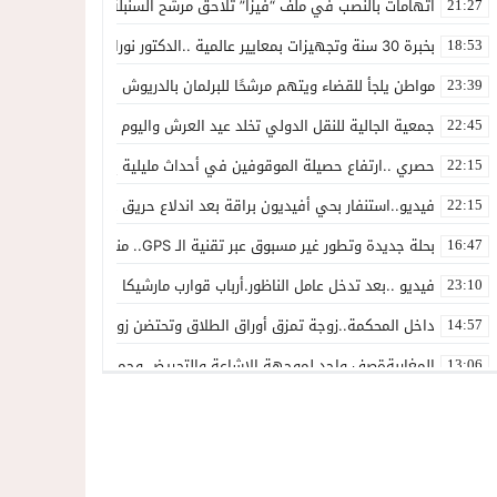
اتهامات بالنصب في ملف “فيزا” تلاحق مرشح السنبلة بالدريوش.. وشكاية
21:27
بخبرة 30 سنة وتجهيزات بمعايير عالمية ..الدكتور نورالدين صبار يفتتح عيادته المتخصصة في جراحة العظام بالناظور
18:53
مواطن يلجأ للقضاء ويتهم مرشحًا للبرلمان بالدريوش بالاستيلاء على 22 مليون سنتيم
23:39
جمعية الجالية للنقل الدولي تخلد عيد العرش واليوم الوطني للمهاجر بح
22:45
حصري ..ارتفاع حصيلة الموقوفين في أحداث مليلية إلى 82 شخصًا وتحقيقات تقود إلى متابعات جنائية ثقيلة
22:15
فيديو..استنفار بحي أفيديون براقة بعد اندلاع حريق داخل ضيعة فلاحية
22:15
بحلة جديدة وتطور غير مسبوق عبر تقنية الـ GPS.. منصة “مرحباناظور” تعزز مكانتها كوجهة أولى لسكان إقليمي الناظور والدريوش
16:47
فيديو ..بعد تدخل عامل الناظور.أرباب قوارب مارشيكا يعلقون احتجاجهم وي
23:10
داخل المحكمة..زوجة تمزق أوراق الطلاق وتحتضن زوجها في لحظة أعاد
14:57
المغاربةةصف واحد لموجهة الإشاعة والتحريض وحملات التضليل
13:06
أكثر من 45 ألف متفرج يسدلون الستار على دورة استثنائية للمهرجان المتوسطي بالناظور
12:54
المحمدية تسدل الستار على الدورة الثالثة لمهرجان العيطة المرساوية
22:51
توقيف المشتبه فيه في سرقة عدد من المنازل بحي عاريض بالناظور
22:42