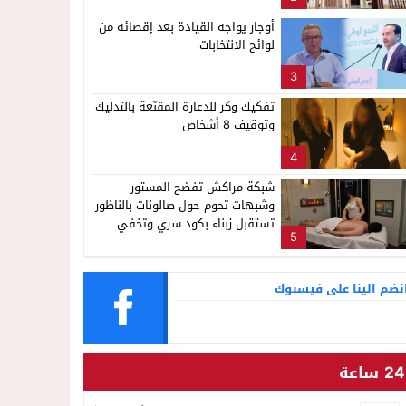
ناظور
أوجار يواجه القيادة بعد إقصائه من
لوائح الانتخابات
3
تفكيك وكر للدعارة المقنّعة بالتدليك
وتوقيف 8 أشخاص
4
شبكة مراكش تفضح المستور
وشبهات تحوم حول صالونات بالناظور
تستقبل زبناء بكود سري وتخفي
5
أنشطة مشبوهة خلف واجهات
التجميل
نضم الينا على فيسبوك
24 ساعة