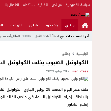
سياسة الخصوصية
من نحن
اتفاقية الاستخدام
الاتصال بنا
وطني
بلا حدود
ناظور
الرياضة
الج
أخر المستجدات
 الطلاق وتحتضن زوجها في لحظة أعادت الأمل
13:06
المغاربةةصف واحد لموج
الرئيسية
وطني
الكولونيل الهبوب يخلف الكولونيل الس
Lisan Press
28 يوليو 2023
خلف عصر اليوم الجمعة 28 يوليوز الج
بالداخلة، زميله الكولونيل السما، في منصب القائد ال
إقليم الناظور .