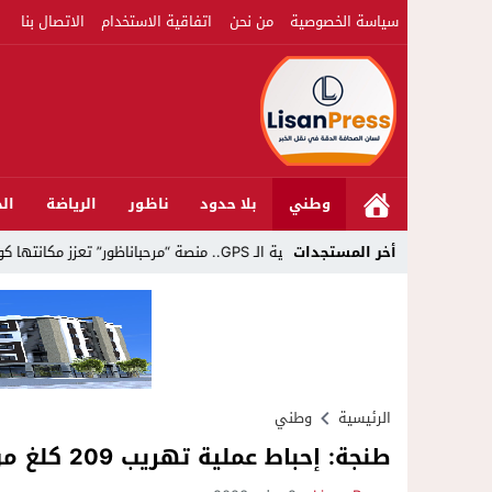
سياسة الخصوصية
من نحن
اتفاقية الاستخدام
الاتصال بنا
وطني
بلا حدود
ناظور
الرياضة
الج
G.. منصة “مرحباناظور” تعزز مكانتها كوجهة أولى لسكان إقليمي الناظور والدريوش
أخر المستجدات
الرئيسية
وطني
طنجة: إحباط عملية تهريب 209 كلغ من مخدر الشيرا