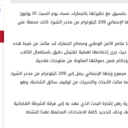
ا
تمكنت عناصر الشرطة بمنطقة أمن ميناء طنجة المتوسط بتنسيق مع نظيرتها بالجمارك، مساء يوم السبت 01 يوليوز
الجاري، من إحباط عملية للتهريب الدولي لشحنة بلغ وزنها الإجمالي 209 كيلوغرام من مخدر الشيرا، كانت محملة على
تها عناصر الأمن الوطني ومصالح الجمارك قد مكنت من ضبط هذه
ة، حيث جرى إخضاعها لعملية تفتيش دقيق باستعمال الكلاب
إحكام ضمن حمولتها المكونة من منتوجات فلاحية.
وقد أوضحت عملية تفريغ هذه الشحنات من المخدرات أن مجموع وزنها الإجمالي يصل إلى 209 كيلوغرام من مخدر الشيرا،
ما مكنت الأبحاث والتحريات من توقيف سائق الشاحنة، وهو
رية رهن إشارة البحث الذي عهد به إلى فرقة الشرطة القضائية
ة، وذلك لتحديد كافة الامتدادات المحتملة لهذا النشاط