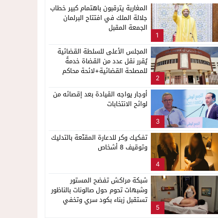
المغاربة يترقبون باهتمام كبير خطاب
جلالة الملك في افتتاح البرلمان
الجمعة المقبل
1
المجلس الأعلى للسلطة القضائية
يُقرر نقل عدد من القضاة خدمةً
للمصلحة القضائية+لائحة محاكم
2
ناظور
أوجار يواجه القيادة بعد إقصائه من
لوائح الانتخابات
3
تفكيك وكر للدعارة المقنّعة بالتدليك
وتوقيف 8 أشخاص
4
شبكة مراكش تفضح المستور
وشبهات تحوم حول صالونات بالناظور
تستقبل زبناء بكود سري وتخفي
5
أنشطة مشبوهة خلف واجهات