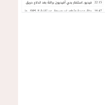
فيديو..استنفار بحي أفيديون براقة بعد اندلاع حريق داخل ضيعة فلاحية
22:15
بحلة جديدة وتطور غير مسبوق عبر تقنية الـ GPS.. منصة “مرحباناظور” تعزز مكانتها كوجهة أولى لسكان إقليمي الناظور والدريوش
16:47
فيديو ..بعد تدخل عامل الناظور.أرباب قوارب مارشيكا يعلقون احتجاجهم وي
23:10
داخل المحكمة..زوجة تمزق أوراق الطلاق وتحتضن زوجها في لحظة أعاد
14:57
المغاربةةصف واحد لموجهة الإشاعة والتحريض وحملات التضليل
13:06
أكثر من 45 ألف متفرج يسدلون الستار على دورة استثنائية للمهرجان المتوسطي بالناظور
12:54
المحمدية تسدل الستار على الدورة الثالثة لمهرجان العيطة المرساوية
22:51