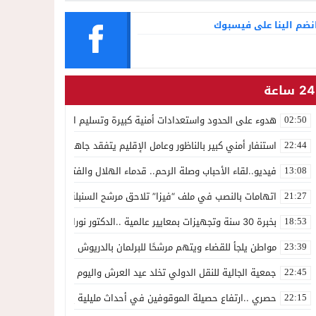
التجميل
نضم الينا على فيسبوك
24 ساعة
هدوء على الحدود واستعدادات أمنية كبيرة وتسليم السلطات الإسبانية ل 1500 شخص للسلطات المغربي
02:50
استنفار أمني كبير بالناظور وعامل الإقليم يتفقد جاهزية القوات على حدو
22:44
فيديو..لقاء الأحباب وصلة الرحم.. قدماء الهلال والفتح يجددون الوفاء لك
13:08
اتهامات بالنصب في ملف “فيزا” تلاحق مرشح السنبلة بالدريوش.. وشكاية
21:27
بخبرة 30 سنة وتجهيزات بمعايير عالمية ..الدكتور نورالدين صبار يفتتح عيادته المتخصصة في جراحة العظام بالناظور
18:53
مواطن يلجأ للقضاء ويتهم مرشحًا للبرلمان بالدريوش بالاستيلاء على 22 مليون سنتيم
23:39
جمعية الجالية للنقل الدولي تخلد عيد العرش واليوم الوطني للمهاجر بح
22:45
حصري ..ارتفاع حصيلة الموقوفين في أحداث مليلية إلى 82 شخصًا وتحقيقات تقود إلى متابعات جنائية ثقيلة
22:15