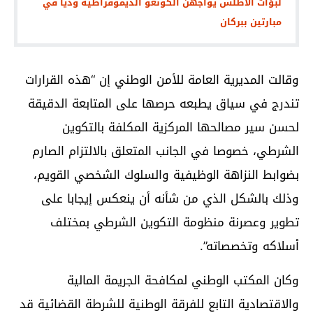
لبؤات الأطلس يواجهن الكونغو الديموقراطية ودياً في
مبارتين ببركان
وقالت المديرية العامة للأمن الوطني إن “هذه القرارات
تندرج في سياق يطبعه حرصها على المتابعة الدقيقة
لحسن سير مصالحها المركزية المكلفة بالتكوين
الشرطي، خصوصا في الجانب المتعلق بالالتزام الصارم
بضوابط النزاهة الوظيفية والسلوك الشخصي القويم،
وذلك بالشكل الذي من شأنه أن ينعكس إيجابا على
تطوير وعصرنة منظومة التكوين الشرطي بمختلف
أسلاكه وتخصصاته”.
وكان المكتب الوطني لمكافحة الجريمة المالية
والاقتصادية التابع للفرقة الوطنية للشرطة القضائية قد