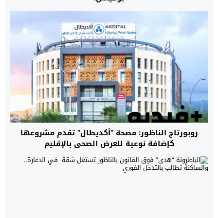
روبورتاج الناظور: مصحة “أكديطال” تقدم مشروعها
كإضافة نوعية للعرض الصحي بالإقليم