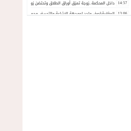
داخل المحكمة..زوجة تمزق أوراق الطلاق وتحتضن زوجها في لحظة أعاد
14:57
المغاربةةصف واحد لموجهة الإشاعة والتحريض وحملات التضليل
13:06
أكثر من 45 ألف متفرج يسدلون الستار على دورة استثنائية للمهرجان المتوسطي بالناظور
12:54
المحمدية تسدل الستار على الدورة الثالثة لمهرجان العيطة المرساوية
22:51
توقيف المشتبه فيه في سرقة عدد من المنازل بحي عاريض بالناظور
22:42
حصري ..إحالة 50 موقوفاً على سجن سلوان على خلفية أحداث معبر مليلية ومتابعات بتهم جنائية وجنحية ثقيلة
22:39
خلاف حول اللائحة الجهوية يُسقط ترشح محمد رشيد..وقيادة PPSتفقد أحد أبرز وجوهها بالناظور
21:13