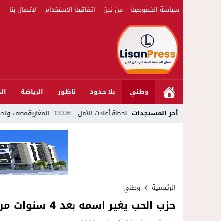
سياسة الخصوصية
من نحن
اتفاقية الاستخدام
الاتصال بنا
وطني
بلا حدود
ناظور
الرياضة
الج
أخر المستجدات
اق وتحتضن زوجها في لحظة أعادت الأمل
13:06
المغاربةةصف واحد لموجهة ال
الرئيسية
وطني
حزب الحب يغير اسمه بعد 4 سنوات من تأسيسه