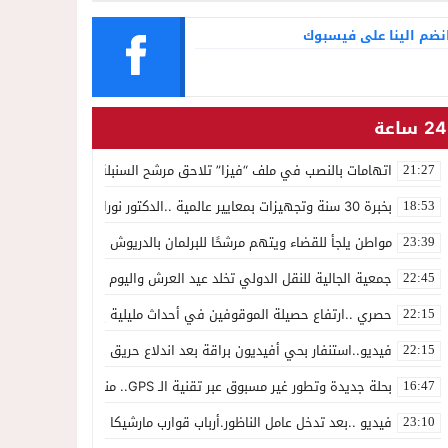
التجميل
نضم الينا على فيسبوك
24 ساعة
اتهامات بالنصب في ملف “فيزا” تلاحق مرشح السنبلة بالدريوش.. وشكاية
21:27
بخبرة 30 سنة وتجهيزات بمعايير عالمية ..الدكتور نورالدين صبار يفتتح عيادته المتخصصة في جراحة العظام بالناظور
18:53
مواطن يلجأ للقضاء ويتهم مرشحًا للبرلمان بالدريوش بالاستيلاء على 22 مليون سنتيم
23:39
جمعية الجالية للنقل الدولي تخلد عيد العرش واليوم الوطني للمهاجر بح
22:45
حصري ..ارتفاع حصيلة الموقوفين في أحداث مليلية إلى 82 شخصًا وتحقيقات تقود إلى متابعات جنائية ثقيلة
22:15
فيديو..استنفار بحي أفيديون براقة بعد اندلاع حريق داخل ضيعة فلاحية
22:15
بحلة جديدة وتطور غير مسبوق عبر تقنية الـ GPS.. منصة “مرحباناظور” تعزز مكانتها كوجهة أولى لسكان إقليمي الناظور والدريوش
16:47
فيديو ..بعد تدخل عامل الناظور.أرباب قوارب مارشيكا يعلقون احتجاجهم وي
23:10