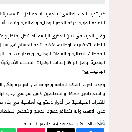
غير “حزب الحب العالمي” بالمغرب اسمه لحزب “المسيرة 
انتماءه لهوية حركة الخضر الوطنية والعالمية وفاعلا أسا
وقال الحزب في بيان الذكرى الرابعة أنه “بكل إفتخار وإع
اللجنة التحضيرية الوطنية، وتضحياتهم الجسام في سبيل
المحطات النضالية واللقاءات الوطنية، وإصدار عدد من الب
الوطنية، ولعل أبرزها إعتراف الولايات المتحدة الأمريكي
البوليساريو”.
وجدد الحزب “العهد لرفاقه وإخوانه في المبادرة ولكل ا
والمتعاطفين معها، والمتطلعين لأفق سياسي جديد لبلدن
للأحزاب السياسية من أدوار دستورية أساسية في بناء صرح
على العهد، وأنه بتظافر جهود الجميع وبتفهم السلطات 