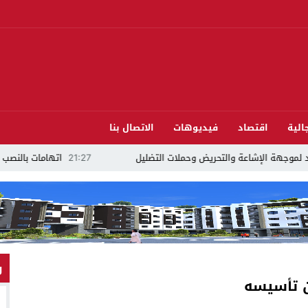
الية
اقتصاد
فيديوهات
الاتصال بنا
إشاعة والتحريض وحملات التضليل
21:27
اتهامات بالنصب في ملف “فيز
و