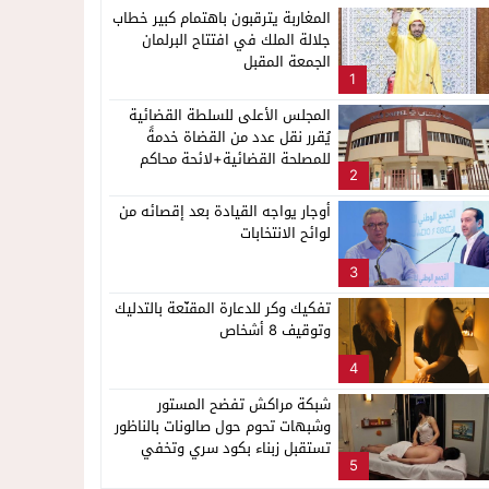
المغاربة يترقبون باهتمام كبير خطاب
جلالة الملك في افتتاح البرلمان
الجمعة المقبل
1
المجلس الأعلى للسلطة القضائية
يُقرر نقل عدد من القضاة خدمةً
للمصلحة القضائية+لائحة محاكم
2
ناظور
أوجار يواجه القيادة بعد إقصائه من
لوائح الانتخابات
3
تفكيك وكر للدعارة المقنّعة بالتدليك
وتوقيف 8 أشخاص
4
شبكة مراكش تفضح المستور
وشبهات تحوم حول صالونات بالناظور
تستقبل زبناء بكود سري وتخفي
5
أنشطة مشبوهة خلف واجهات