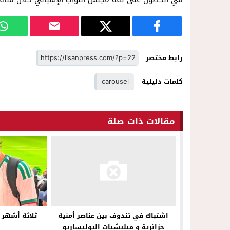
رابط مختصر
كلمات دليلية
carousel
مقالات ذات صلة
ثلاثة أشهر ن
اشتباك في تندوف بين عناصر أمنية
جزائرية و ميليشيات البوليساريو