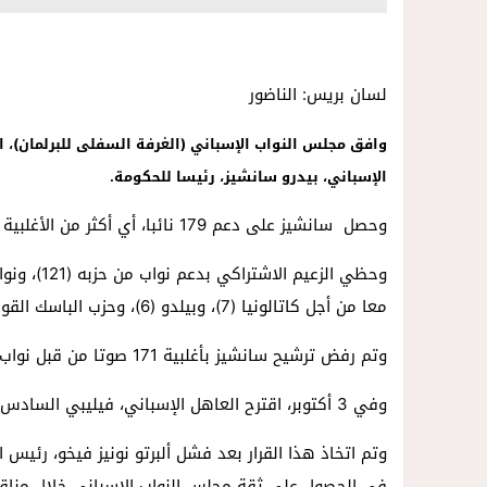
لسان بريس: الناضور
وافق مجلس النواب الإسباني (الغرفة السفلى للبرلمان)، 
الإسباني، بيدرو سانشيز، رئيسا للحكومة.
وحصل سانشيز على دعم 179 نائبا، أي أكثر من الأغلبية المطلقة (176) اللازمة خلال التصويت الأول على تنصيبه.
معا من أجل كاتالونيا (7)، وبيلدو (6)، وحزب الباسك القومي (5)، والكتلة الوطنية الغاليسية (1) والائتلاف الكناري (1).
وتم رفض ترشيح سانشيز بأغلبية 171 صوتا من قبل نواب الحزب الشعبي، وفوكس، واتحاد الشعب النافاري.
وفي 3 أكتوبر، اقترح العاهل الإسباني، فيليبي السادس ترشيح السيد بيدرو سانشيز لرئاسة الحكومة.
وتم اتخاذ هذا القرار بعد فشل ألبرتو نونيز فيخو، رئيس 
في الحصول على ثقة مجلس النواب الإسباني خلال مناقش