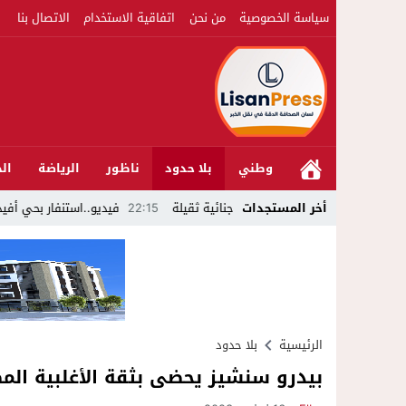
سياسة الخصوصية
من نحن
اتفاقية الاستخدام
الاتصال بنا
وطني
بلا حدود
ناظور
الرياضة
الج
أخر المستجدات
22:15
فيديو..استنفار بحي أفيديون براقة 
الرئيسية
بلا حدود
بيدرو سنشيز يحضى بثقة الأغلبية المط