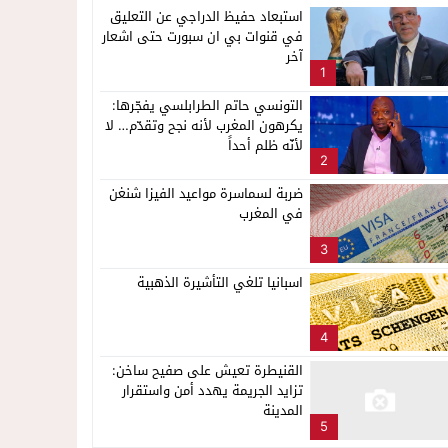
استبعاد حفيظ الدراجي عن التعليق
في قنوات بي ان سبورت حتى اشعار
آخر
1
التونسي حاتم الطرابلسي يفجّرها:
يكرهون المغرب لأنه نجح وتقدّم… لا
لأنّه ظلم أحداً
2
ضربة لسماسرة مواعيد الفيزا شنغن
في المغرب
3
اسبانيا تلغي التأشيرة الذهبية
4
القنيطرة تعيش على صفيح ساخن:
تزايد الجريمة يهدد أمن واستقرار
المدينة
5