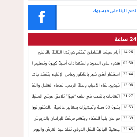
نضم الينا على فيسبوك
24 ساعة
أيام سينما الشاطئ تختتم دورتها الثالثة بالناظور
14:26
هدوء على الحدود واستعدادات أمنية كبيرة وتسليم السلطات الإسبانية ل 1500 شخص للسلطات المغربي
02:50
استنفار أمني كبير بالناظور وعامل الإقليم يتفقد جاهزية القوات على حدو
22:44
فيديو..لقاء الأحباب وصلة الرحم.. قدماء الهلال والفتح يجددون الوفاء لك
13:08
اتهامات بالنصب في ملف “فيزا” تلاحق مرشح السنبلة بالدريوش.. وشكاية
21:27
بخبرة 30 سنة وتجهيزات بمعايير عالمية ..الدكتور نورالدين صبار يفتتح عيادته المتخصصة في جراحة العظام بالناظور
18:53
مواطن يلجأ للقضاء ويتهم مرشحًا للبرلمان بالدريوش بالاستيلاء على 22 مليون سنتيم
23:39
جمعية الجالية للنقل الدولي تخلد عيد العرش واليوم الوطني للمهاجر بح
22:45