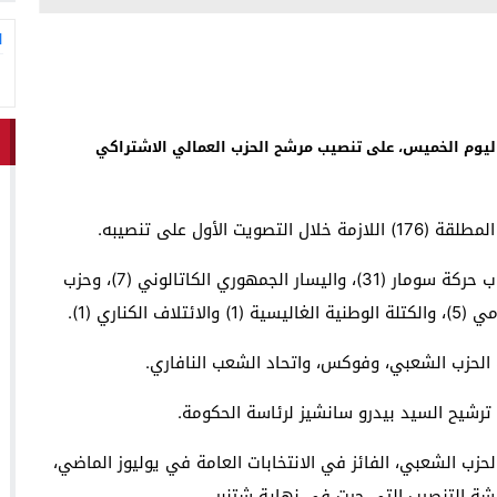
ا
اليوم الخميس، على تنصيب مرشح الحزب العمالي الاشتراكي
وحظي الزعيم الاشتراكي بدعم نواب من حزبه (121)، ونواب حركة سومار (31)، واليسار الجمهوري الكاتالوني (7)، وحزب
الحزب الشعبي، الفائز في الانتخابات العامة في يوليوز الماضي،
ة التنصيب التي جرت في نهاية شتنبر.