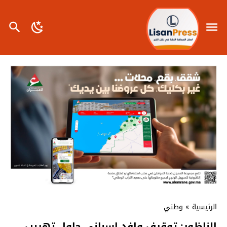
الرئيسية
»
وطني
الناظور: توقيف وافد إسباني حاول تهريب