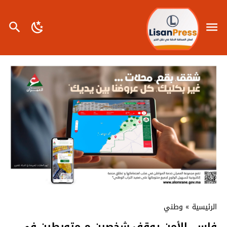
الرئيسية
»
وطني
فاس..الأمن يوقف شخصين م متورطين في