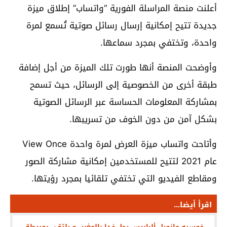
أعلنت منصة المراسلة الفورية “واتساب” إطلاق ميزة
جديدة تتيح إمكانية إرسال رسائل صوتية تُسمع لمرة
واحدة، وتختفي بمجرد سماعها.
وأوضحت المنصة أنها طورت تلك الميزة من أجل إضافة
طبقة أخرى من الخصوصية إلى الرسائل، حيث تسمح
بمشاركة المعلومات الحساسة عبر الرسائل الصوتية
بشكل آمن من دون الخوف من تسريبها.
وأتاحت واتساب ميزة العرض لمرة واحدة View Once
عام 2021 لتتيح للمستخدمين إمكانية مشاركة الصور
ومقاطع الفيديو التي تختفي تلقائيا بمجرد رؤيتها.
اقرأ أيضا...
خوسيه مانويل ألباريس يحل غدا بالمغرب و يلتقي بوريطة