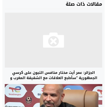
مقالات ذات صلة
الجزائر: عمر أيت مختار منافس التبون على كرسي
الجمهورية “سأطبع العلاقات مع الشقيقة المغرب و
سأحل موضوع الصحراء بشكل نهائي”