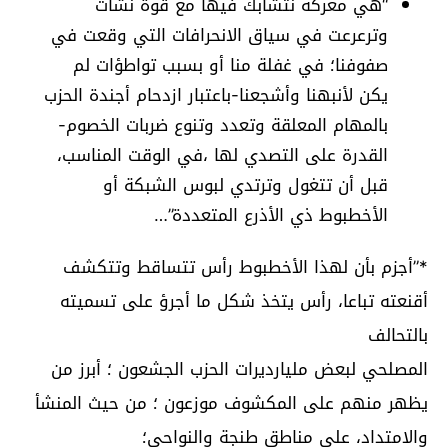
“هي معركة نتشابك فيها مع قوة نشأت
وترعرعت في سياق الانحرافات التي وقعت في
صفوفنا؛ في غفلة منا أو بسبب تواطؤات لم
يكن لأنبهنا وأشجعنا-باعتبار ازدحام أجندة الحزب
بالمهام المعلقة وتعدد وتنوع ضربات الخصوم-
القدرة على التصدي لها ،في الوقت المناسب،
قبل أن تتغول وترتدي لبوس الشبكة أو
الأخطبوط ذي الأذرع المتعددة”…
*”أجزم بأن لهذا الأخطبوط رأس تتساقط وتتكشف
أقنعته تباعا، رأس يتخذ شكل ما أجرؤ على تسميته
بالتحالف
المصلحي لبعض مليارديرات الحزب الجشعون ؛ أبرز من
يظهر منهم على المكشوف موزعون ؛ من حيث المنشأ
والامتداد، على مناطق طنجة والنواحي؛