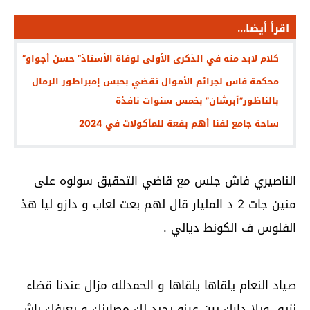
اقرأ أيضا...
كلام لابد منه في الذكرى الأولى لوفاة الأستاذ” حسن أجواو”
محكمة فاس لجرائم الأموال تقضي بحبس إمبراطور الرمال
بالناظور”أبرشان” بخمس سنوات نافذة
ساحة جامع لفنا أهم بقعة للمأكولات في 2024
الناصيري فاش جلس مع قاضي التحقيق سولوه على
منين جات 2 د المليار قال لهم بعت لعاب و دازو ليا هذ
الفلوس ف الكونط ديالي .
صياد النعام يلقاها يلقاها و الحمدلله مزال عندنا قضاء
نزيه، ويلا دارك بين عينو يجبد لك مصارنك و يعرفك باش