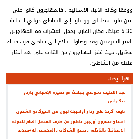
ووفقا وكالة الانباء الاسبانية ، فالمهاجرون كانوا على
متن قارب مطاطي ووصلوا إلى الشاطئ حوالي الساعة
5:30 صباحًا، وكان القارب يحمل العشرات مم المهاجرين
الغير الشرعيين وقد وصلوا بسلام الى شاطئ قرب ميناء
موتريل، حيث قفز المهاجرون من القارب على بعد أمتار
قليلة من الشاطئ.
اقرأ أيضا...
عبد اللطيف حموشي يتباحث مع نضيره الإسباني باردو
بيكيراس
نايف أكرتد على ردار أولمبيك ليون في الميركاتو الشتوي
افتتاح مشروع أورجين ناظور من طرف القنصل العام للدولة
الاسبانية بالناظور وجميع الشركات والمدعمين له+فيديو