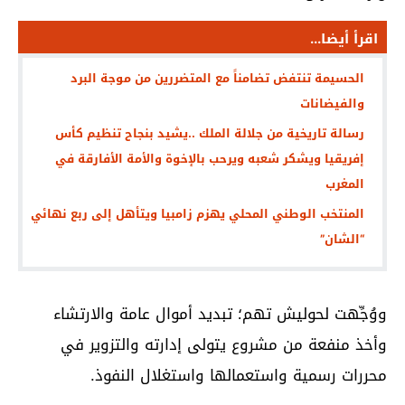
اقرأ أيضا...
الحسيمة تنتفض تضامناً مع المتضررين من موجة البرد
والفيضانات
رسالة تاريخية من جلالة الملك ..يشيد بنجاح تنظيم كأس
إفريقيا ويشكر شعبه ويرحب بالإخوة والأمة الأفارقة في
المغرب
المنتخب الوطني المحلي يهزم زامبيا ويتأهل إلى ربع نهائي
“الشان”
ووُجِّهت لحوليش تهم؛ تبديد أموال عامة والارتشاء
وأخذ منفعة من مشروع يتولى إدارته والتزوير في
محررات رسمية واستعمالها واستغلال النفوذ.