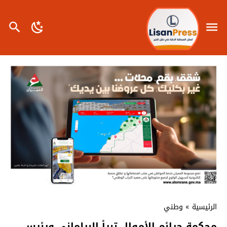
الرئيسية
»
وطني
محكمة جرائم الأموال تبرأ البرلماني ورئيس