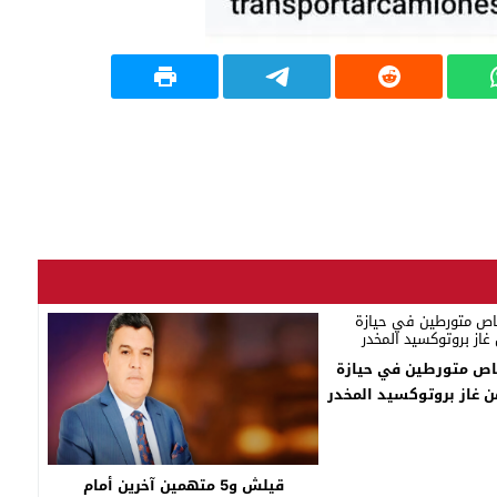
 5 أشخاص متورطين في حيازة
ن غاز بروتوكسيد المخدر
قيلش و5 متهمين آخرين أمام