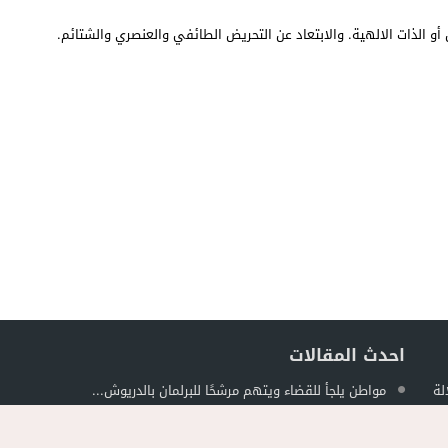
أو الذات الالهية. والابتعاد عن التحريض الطائفي والعنصري والشتائم.
احدث المقالات
لة
مواطن يلجأ للقضاء ويتهم مرشحًا للبرلمان بالدريوش...
ل
جمعية الجالية للنقل الدولي تخلد عيد العرش...