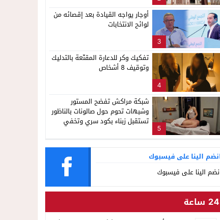
ناظور
أوجار يواجه القيادة بعد إقصائه من
لوائح الانتخابات
3
تفكيك وكر للدعارة المقنّعة بالتدليك
وتوقيف 8 أشخاص
4
شبكة مراكش تفضح المستور
وشبهات تحوم حول صالونات بالناظور
تستقبل زبناء بكود سري وتخفي
5
أنشطة مشبوهة خلف واجهات
التجميل
نضم الينا على فيسبوك
نضم الينا على فيسبوك
24 ساعة