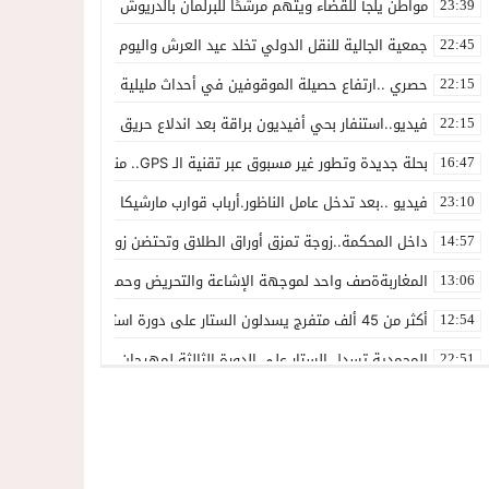
مواطن يلجأ للقضاء ويتهم مرشحًا للبرلمان بالدريوش بالاستيلاء على 22 مليون سنتيم
23:39
جمعية الجالية للنقل الدولي تخلد عيد العرش واليوم الوطني للمهاجر بح
22:45
حصري ..ارتفاع حصيلة الموقوفين في أحداث مليلية إلى 82 شخصًا وتحقيقات تقود إلى متابعات جنائية ثقيلة
22:15
فيديو..استنفار بحي أفيديون براقة بعد اندلاع حريق داخل ضيعة فلاحية
22:15
بحلة جديدة وتطور غير مسبوق عبر تقنية الـ GPS.. منصة “مرحباناظور” تعزز مكانتها كوجهة أولى لسكان إقليمي الناظور والدريوش
16:47
فيديو ..بعد تدخل عامل الناظور.أرباب قوارب مارشيكا يعلقون احتجاجهم وي
23:10
داخل المحكمة..زوجة تمزق أوراق الطلاق وتحتضن زوجها في لحظة أعاد
14:57
المغاربةةصف واحد لموجهة الإشاعة والتحريض وحملات التضليل
13:06
أكثر من 45 ألف متفرج يسدلون الستار على دورة استثنائية للمهرجان المتوسطي بالناظور
12:54
المحمدية تسدل الستار على الدورة الثالثة لمهرجان العيطة المرساوية
22:51
توقيف المشتبه فيه في سرقة عدد من المنازل بحي عاريض بالناظور
22:42
حصري ..إحالة 50 موقوفاً على سجن سلوان على خلفية أحداث معبر مليلية ومتابعات بتهم جنائية وجنحية ثقيلة
22:39
خلاف حول اللائحة الجهوية يُسقط ترشح محمد رشيد..وقيادة PPSتفقد أحد أبرز وجوهها بالناظور
21:13