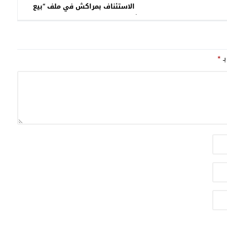
الاستئناف بمراكش في ملف “بيع
شهادات الماستر” الذي هز الجامعة
المغربية
بـ
*