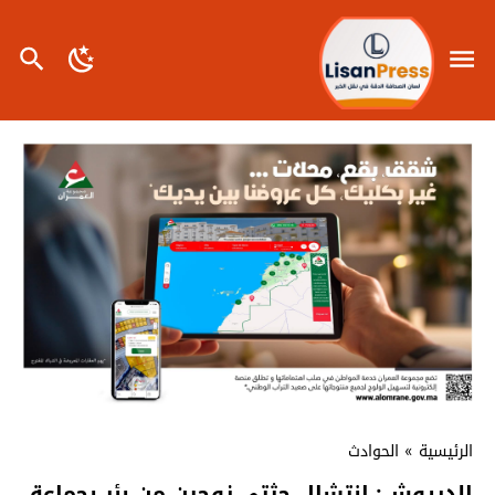
الرئيسية
»
الحوادث
الدريوش: انتشال جثتي زوجين من بئر بجماعة