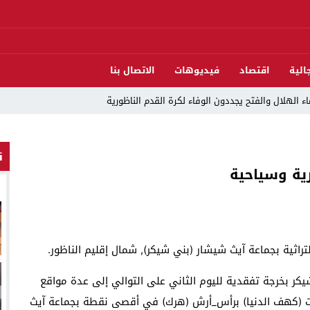
الية
اقتصاد
فيديوهات
الاتصال بنا
ء الهلال والفتح يجددون الوفاء لكرة القدم الناظورية
مرشح السنبلة بالدريوش.. وشكاية قضائية تفتح الباب أمام التحقيق
ن
رية وسياحية
دريوش بالاستيلاء على 22 مليون سنتيم
 العرش واليوم الوطني للمهاجر بحفل وطني بالناظور
ات تقود إلى متابعات جنائية ثقيلة
لتراثية بجماعة آيث شيشار (بني شيكر), شمال إقليم الناظور.
د اندلاع حريق داخل ضيعة فلاحية
كر بخرجة تفقدية لليوم الثاني على التوالي إلى عدة مواقع
لناظور والدريوش
نشت (كهف الدنيا) برأس_أرش (هرك) في أقصى نقطة بجماعة آيث