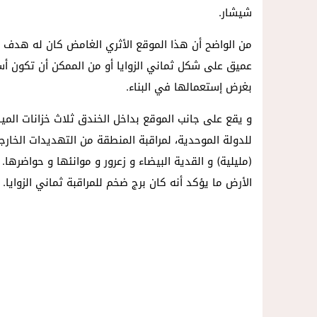
23:10
فيديو ..بعد تدخل عامل الناظور.أرباب 
شيشار.
14:57
داخل المحكمة..زوجة تمزق أوراق الط
من الواضح أن هذا الموقع الأثري الغامض كان له هدف 
عميق على شكل ثماني الزوايا أو من الممكن أن تكون أس
بغرض إستعمالها في البناء.
و يقع على جانب الموقع بداخل الخندق ثلاث خزانات المياه
للدولة الموحدية، لمراقبة المنطقة من التهديدات الخ
(مليلية) و القدية البيضاء و زعرور و موانئها و حواضره
الأرض ما يؤكد أنه كان برج ضخم للمراقبة ثماني الزوايا.