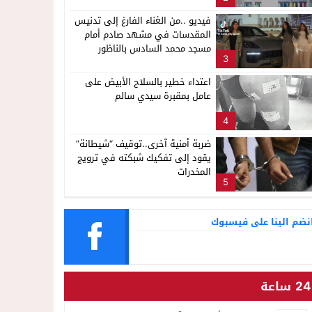
فيديو ..من الغناء الفارغ إلى تدنيس
المقدسات في مشهد صادم أمام
مسجد محمد السادس بالناظور
3
اعتداء خطير بالسلاح الأبيض على
عامل بمقبرة سيدي سالم
4
ضربة أمنية آخرى..توقيف “شيطانة”
يقود إلى تفكيك شبكته في ترويج
المخدرات
5
نضم الينا على فيسبوك
24 ساعة