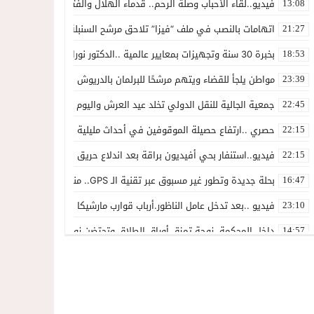
فيديو..لقاء الأحباب وصلة الرحم.. قدماء الهلال والفتح يجددون الوفاء لك
13:08
اتهامات بالنصب في ملف “فيزا” تلاحق مرشح السنبلة بالدريوش.. وشكاية
21:27
بخبرة 30 سنة وتجهيزات بمعايير عالمية ..الدكتور نورالدين صبار يفتتح عيادته المتخصصة في جراحة العظام بالناظور
18:53
مواطن يلجأ للقضاء ويتهم مرشحًا للبرلمان بالدريوش بالاستيلاء على 22 مليون سنتيم
23:39
جمعية الجالية للنقل الدولي تخلد عيد العرش واليوم الوطني للمهاجر بح
22:45
حصري ..ارتفاع حصيلة الموقوفين في أحداث مليلية إلى 82 شخصًا وتحقيقات تقود إلى متابعات جنائية ثقيلة
22:15
فيديو..استنفار بحي أفيديون براقة بعد اندلاع حريق داخل ضيعة فلاحية
22:15
بحلة جديدة وتطور غير مسبوق عبر تقنية الـ GPS.. منصة “مرحباناظور” تعزز مكانتها كوجهة أولى لسكان إقليمي الناظور والدريوش
16:47
فيديو ..بعد تدخل عامل الناظور.أرباب قوارب مارشيكا يعلقون احتجاجهم وي
23:10
داخل المحكمة..زوجة تمزق أوراق الطلاق وتحتضن زوجها في لحظة أعاد
14:57
المغاربةةصف واحد لموجهة الإشاعة والتحريض وحملات التضليل
13:06
أكثر من 45 ألف متفرج يسدلون الستار على دورة استثنائية للمهرجان المتوسطي بالناظور
12:54
المحمدية تسدل الستار على الدورة الثالثة لمهرجان العيطة المرساوية
22:51