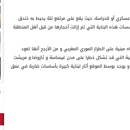
قوارب مارشيكا يعلقون احتجاجهم ويختارون الحوار خدمةً لمصلحة الإقليم
لاق وتحتضن زوجها في لحظة أعادت الأمل
عسكري أو للحراسة، حيث يقع على مرتفع تلة يحيط به خندق
سات هذه البناية التي تم إزالت أحجارها من قبل أهل المنطقة
 مبنية على الطراز الموري المغربي و من الأرجح أنها تعود
ارجية التي قد تشكل خطرا على مدن غيساسة و ثازوضا و مريشت
ا. و يوجد بوسط الموقع أثار لبناية كبيرة بأساسات ضاربة في عمق
ا