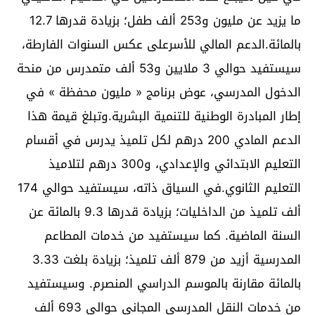
ما يزيد عن مليون و253 ألف طفل؛ بزيادة قدرها 12.7
بالمائة.الدعم المالي للأسرعلى عكس السنوات الفارطة،
سيستفيد حوالي 3 ملايين و53 ألف متمدرس من منحة
الدخول المدرسي، عوض برنامج « مليون محفظة » في
إطار المبادرة الوطنية للتنمية البشرية.وتبلغ قيمة هذا
الدعم المادي 200 درهم لكل تلميذ يدرس في أقسام
التعليم الابتدائي والإعدادي، و300 درهم لتلاميذ
التعليم الثانوي.في السياق ذاته، سيستفيد حوالي 174
ألف تلميذ من الداخليات؛ بزيادة قدرها 9.3 بالمائة عن
السنة الماضية. كما سيستفيد من خدمات المطاعم
المدرسية أزيد من 879 ألف تلميذ؛ بزيادة بلغت 3.33
بالمائة مقارنة بالموسم الدراسي المنصرم. وسيستفيد
من خدمات النقل المدرسي المجاني حوالي 693 ألف