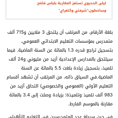
ليلى الحديوي تستفز المغاربة بلباس فاضح
وساخطون:”شرفتي وكتعراي”
بلغة الأرقام، من المرتقب أن يلتحق 3 ملايين و715 ألف
متمدرس بمؤسسات التعليم الابتدائي العمومي،
بتسجيل تراجع قدره 1.3 بالمائة عن السنة الماضية. فيما
سيلتحق بالمدارس الإعدادية أزيد من مليوني و24 ألف
تلميذ، بتسجيل زيادة بلغت 5.5 بالمائة عن السنة
الماضية.في السياق ذاته، من المرتقب أن تشهد أقسام
التعليم الأولي (العمومي والخصوصي) التحاق أزيد من
983 ألف تلميذ وتلميذة؛ بزيادة وصلت إلى 3.4 بالمائة
مقارنة بالموسم الفارط.
في حين سيبلغ عدد المتمدرسين في التعليم التأهيلي