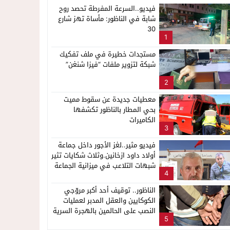
فيديو..السرعة المفرطة تحصد روح
شابة في الناظور: مأساة تهز شارع
30
1
مستجدات خطيرة في ملف تفكيك
شبكة لتزوير ملفات “فيزا شنغن”
2
معطيات جديدة عن سقوط مميت
بحي المطار بالناظور تكشفها
الكاميرات
3
فيديو مثير..لغز الأجور داخل جماعة
أولاد داود ازخانين.وثلاث شكايات تثير
شبهات التلاعب في ميزانية الجماعة
4
الناظور.. توقيف أحد أكبر مروّجي
الكوكايين والعقل المدبر لعمليات
النصب على الحالمين بالهجرة السرية
5