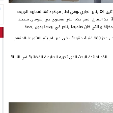
ا
تمكنت عناصر الشرطة القضائية بالناظور ، مساء اليوم الاثنين 06 يناير الجاري ،وفي إطار مجهوداتها لمحاربة الجريمة
مة احد المنازل المتواجدة ،على مستوى حي إشوماي بمحيط
زنة و التي كان صاحبها يتاجر في بيعها بدون رخصة.
وأسفرت عملية التفتيش الدقيقة التي خضع اها المنزل من حجز 980 قنينة متنوعة ، في حين لم يتم العثور علىالمتهم
ات الخمرلفائدة البحث الذي تجريه الضابطة القضائية في النازلة