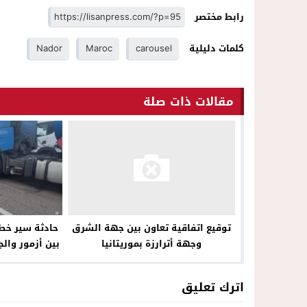
رابط مختصر
كلمات دليلية
carousel
Maroc
Nador
مقالات ذات صلة
حادثة سير خطي
توقيع اتفاقية تعاون بين جهة الشرق
بين أزمور وال
وجهة أترارزة بموريتانيا
17مركبة بسبب الضباب
اترك تعليق