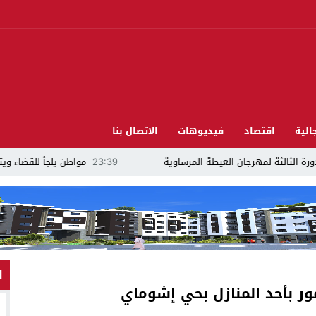
الية
اقتصاد
فيديوهات
الاتصال بنا
 العيطة المرساوية
23:39
مواطن يلجأ للقضاء ويتهم مرشحًا للبرلمان بالدريوش ب
ا
ور بأحد المنازل بحي إشوماي