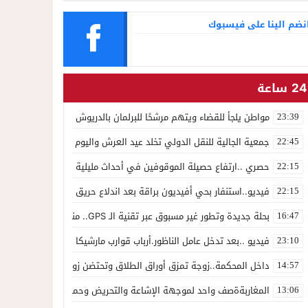
نضم الينا على فيسبوك
24 ساعة
مواطن يلجأ للقضاء ويتهم مرشحًا للبرلمان بالدريوش بالاستيلاء على 22 مليون سنتيم
23:39
جمعية الجالية للنقل الدولي تخلد عيد العرش واليوم الوطني للمهاجر بح
22:45
حصري ..ارتفاع حصيلة الموقوفين في أحداث مليلية إلى 82 شخصًا وتحقيقات تقود إلى متابعات جنائية ثقيلة
22:15
فيديو..استنفار بحي أفيديون براقة بعد اندلاع حريق داخل ضيعة فلاحية
22:15
بحلة جديدة وتطور غير مسبوق عبر تقنية الـ GPS.. منصة “مرحباناظور” تعزز مكانتها كوجهة أولى لسكان إقليمي الناظور والدريوش
16:47
فيديو ..بعد تدخل عامل الناظور.أرباب قوارب مارشيكا يعلقون احتجاجهم وي
23:10
داخل المحكمة..زوجة تمزق أوراق الطلاق وتحتضن زوجها في لحظة أعاد
14:57
المغاربةةصف واحد لموجهة الإشاعة والتحريض وحملات التضليل
13:06