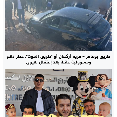
طريق بوغافر – قرية أركمان أو “طريق الموت”: خطر دائم
ومسؤولية غائبة بعد إعتقال بعيوي