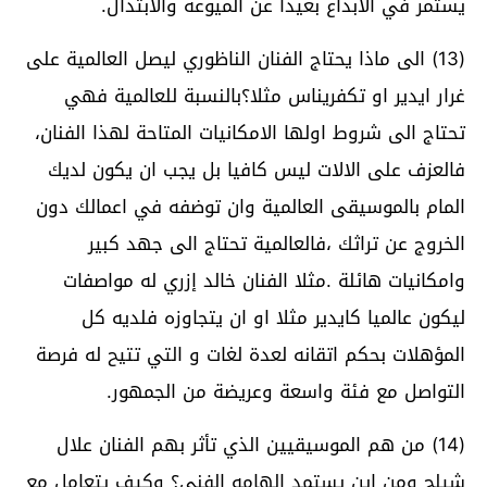
يستمر في الابداع بعيدا عن الميوعة والابتذال.
(13) الى ماذا يحتاج الفنان الناظوري ليصل العالمية على
غرار ايدير او تكفريناس مثلا؟بالنسبة للعالمية فهي
تحتاج الى شروط اولها الامكانيات المتاحة لهذا الفنان،
فالعزف على الالات ليس كافيا بل يجب ان يكون لديك
المام بالموسيقى العالمية وان توضفه في اعمالك دون
الخروج عن تراثك ،فالعالمية تحتاج الى جهد كبير
وامكانيات هائلة .مثلا الفنان خالد إزري له مواصفات
ليكون عالميا كايدير مثلا او ان يتجاوزه فلديه كل
المؤهلات بحكم اتقانه لعدة لغات و التي تتيح له فرصة
التواصل مع فئة واسعة وعريضة من الجمهور.
(14) من هم الموسيقيين الذي تأثر بهم الفنان علال
شيلح ومن اين يستمد الهامه الفني؟ وكيف يتعامل مع