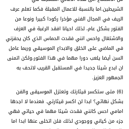
الشريطين.اما بالنسبة للاعمال المقبلة فكما تعلم عرف
الريف في المجال الفني مؤخرا ركودا كبيرا ونوعا من
الفتور بشكل عام، لذلك احيانا افقد الرغبة في العزف
والاشتغال واحس انني فقدت الحماس الذي كان يحفزني
في الماضي على الخلق والابداع الموسيقي وربما عامل
السن أيضا يلعب دورا مهما في هذا الفتور،ولكن اتمنى
ان ابدع شيئا جديدا في المستقبل القريب لاتحف به
الجمهور العزيز.
(6) متى ستكسر قيثارتك وتعتزل الموسيقى والفن
بشكل نهائي؟ ابدا لن اكسر قيثارتي. فعندما لا اجدها
امامي احس كانني فقدت شيئا مهما في حياتي فهي
جزء من كياني ووجودي لذلك فلن اتخلى عنها ابدا اما