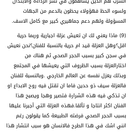
السرب هم الذين يساهمون في نشر الرداءة والابتذال
ولسوء الحظ فهؤولاء يحظون بالدعم من الجهات
المسؤولة ولهم دعم جماهيري كبير مع كامل الاسف.
(9) ماذا يعني لك ان تعيش عزلة اجبارية وربما حرية
اقل؟وهل العزلة قيد ام حرية بالنسبة للفنان؟نحن نعيش
في سجن كبير بسبب الحجر الصحي ثم هناك من
اختارالعزلة بسبب الظروف التي يعيشها في المجتمع
وبذلك يعزل نفسه عن العالم الخارجي .وبالنسبة للفنان
فالعزلة سيف ذو حدين فاما ان تقتل فيه روح الابداع او
ان تذكي فيه هذه الشرارة فتصير وهجا ويصبح هذا
الفنان اكثر انتاجا و تألقا.فهذه العزلة التي أجبرنا عليها
بسبب الحجر الصحي فرضته الطبيعة كما يقولون رغم
انني اشك في هذا الطرح فالانسان هو سبب انتشار هذا