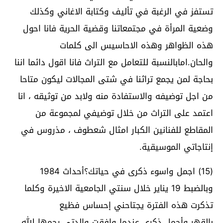
تستفز في الرغبة في تأليف وكتابة الاغاني وكذلك
وضعية المرأة في مجتمعاتنا وقضية الحرية فانا احول
هذه الظواهر وهذه الاحاسيس الى كلمات
والحان.امابالنسبة للتعامل مع التراث فانا اقول دائما اننا
بحاجة لمن يجمع تراثنا في شتى المجالات ليكون متاحا
من اجل توضيفه والاستفادة منه ولابد من توثيقه ، انا
اعتمد على التراث من خلال توضيفي لمجموعة من
المقاطع للفنانين الكبار امثال شعطوف ، مذروس في
إنتاجاتي الموسيقية.
(15) اجمل واسوء ذكرى في حياتك؟أحداث 1984
وبالضبط 19 يناير خلال سنتي الجامعية الاخيرة وكلما
تذكرت هذه الفترة يجتاحني إحساس فظيع
بالقهر.وأجمل ذكرى عندما وافقت والدتي رحمها الله