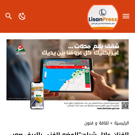
الرئيسية
»
ثقافة و فنون
الفنان علال شيلح:”الوضع الفني بالريف صعب