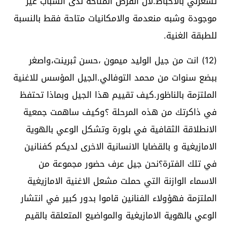
تشعرني بالاحباط.لأن الفرص المتاحة لدى الشباب غير
موجودة وشبه منعدمة والامكانيات متاحة فقط بالنسبة
للطبقة الغنية.
(12) انت من جيل الوليد ميمون ،حسن ثبرينت،واصغر
ببضع سنوات من محمد التوفالي.الجيل المؤسس للاغنية
الملتزمة بالناظور.كيف تقييم هذا الجيل وبماذا تحتفظ
في ذاكرتك من هذه المرحلة ؟وكيف ساهمت جمعية
الانطلاقة الثقافية في بلورة وتشكل الوعي بالهوية
الامازيغية و بالقضايا الانسانية الاخرى لديكم كفنانين
في تلك الفترة؟نحن جيل عرف حضور مجموعة من
الاسماء الوازنة التي حملت مشعل الاغنية الامازيغية
الملتزمة فهؤولاء الفنانين قاموا بدور كبير في انتشار
الوعي بالهوية الامازيغية والمواضيع المتعلقة بالقيم