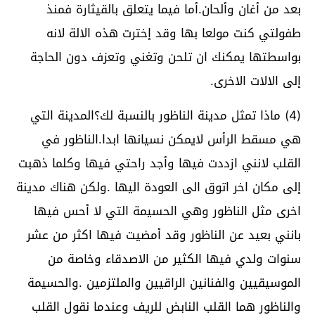
بعد من أغان وألحان.أما فيما يتعلق بالقيثارة فمنذ
طفولتي كنت مولعا بها وقد إخترت هذه الالة لانه
بواسطتها يمكنك ان تلحن وتغني وتعزف دون الحاجة
إلى الالات الاخرى.
(4) ماذا تمثل مدينة الناظور بالنسبة لك؟المدينة التي
هي مسقط الرأس لايمكن نسيانها ابدا.الناظور في
القلب لانني ازددت فيها وأجد راحتي فيها وكلما ذهبت
إلى مكان اخر اتوق الى العودة اليها .ولكن هناك مدينة
اخرى مثل الناظور وهي الحسيمة التي لا أحس فيها
بانني بعيد عن الناظور وقد أمضيت فيها اكثر من عشر
سنوات ولدي فيها الكثير من الاصدقاء وخاصة من
الموسيقيين والفنانين الراقيين والملتزمين .والحسيمة
والناظور هما القلب النابض للريف وعندما نقول القلب