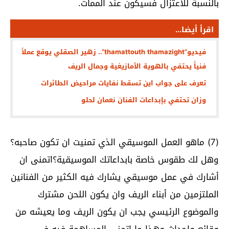
بالنسبة للاعتزال فسيكون عند الممات.
اقرأ أيضا...
فيديو”thamattouth thamazight”.. زهير الصقلي يوقع عملاً
فنياً يحتفي بالهوية الأمازيغية وجمال الريف
تعرف على جواب اين تسقط نفايات مراحيض الطائرات
وزان تحتفي بإبداعات الفنان نعمان لحلو
(7) ماهو العمل الموسيقي الذي تمنيت ان تكون صاحبه؟
وهل لك طقوس خاصة بابداعاتك الموسيقية؟اتمنى ان
أشارك في عمل موسيقي يشارك فيه الكثير من الفنانين
الملتزمين من أبناء الريف وان يكون اللحن مشترك
والموضوع الرئيسي يجب ان يكون الريف وما يعيشه من