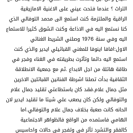
التراث ؟ عندما فتحت عيني على الاغنية الامازيغية
الراقية والملتزمة كنت استمع الى محمد التوفالي الذي
كنا نستمع اليه في الاذاعة وكنت اتشوق كثيرا للاستماع
اليه وفي سنة 1976 وصلني الشريط الغنائي
الاول:افافا اينوفا للمغني القبائيلي ايدير والذي كنت
استمع اليه دائما وتأثرت بطريقته في الغناء وفجر في
طاقة هائلة من اجل الابداع .ثم مع جمعية الانطلاقة
الثقافية بدأت تصلنا اشرطة الفنانين القبائلين الاخرين
مثل جمال علام.فقد كان باستطاعتي تقليد جمال علام
والتوفالي ولكن كان يصعب علي شيئا ما تقليد ايدير لان
الحانه كانت صعبة بخلاف جمال علام والتوفالي.اما
الهامي فاستمده من الواقع فالظواهر الاجتماعية
كالفقر والتشرد تأثر في وتفجر في حالات واحاسيس