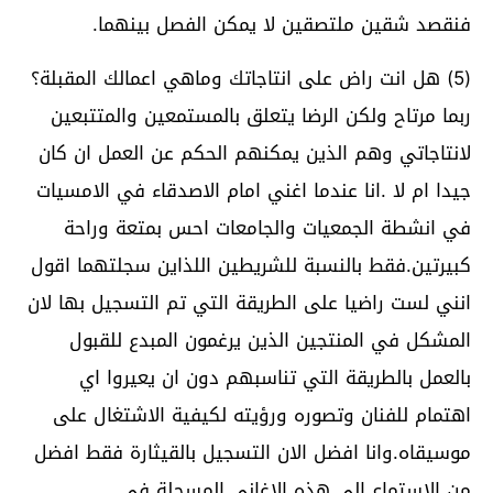
فنقصد شقين ملتصقين لا يمكن الفصل بينهما.
(5) هل انت راض على انتاجاتك وماهي اعمالك المقبلة؟
ربما مرتاح ولكن الرضا يتعلق بالمستمعين والمتتبعين
لانتاجاتي وهم الذين يمكنهم الحكم عن العمل ان كان
جيدا ام لا .انا عندما اغني امام الاصدقاء في الامسيات
في انشطة الجمعيات والجامعات احس بمتعة وراحة
كبيرتين.فقط بالنسبة للشريطين اللذاين سجلتهما اقول
انني لست راضيا على الطريقة التي تم التسجيل بها لان
المشكل في المنتجين الذين يرغمون المبدع للقبول
بالعمل بالطريقة التي تناسبهم دون ان يعيروا اي
اهتمام للفنان وتصوره ورؤيته لكيفية الاشتغال على
موسيقاه.وانا افضل الان التسجيل بالقيثارة فقط افضل
من الاستماع الى هذه الاغاني المسجلة في