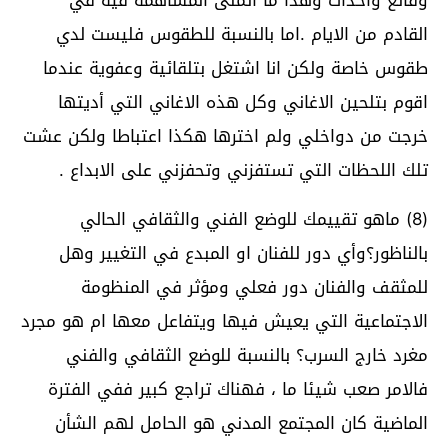
وقائع واحداث وهذا ما اتمنى المساهمة فيه في
القادم من الايام .اما بالنسبة للطقوس فليست لدي
طقوس خاصة ولكن انا اشتغل بتلقائية وعفوية عندما
اقوم بتلحين الاغاني وكل هذه الاغاني التي أديتها
خرجت من دواخلي ولم اخترها هكذا اعتباطا ولكن عشت
تلك اللحظات التي تستفزني وتحفزني على الابداع .
(8) ماهو تقييمك للوضع الفني والثقافي الحالي
بالناظور؟وأي دور للفنان او المبدع في التغيير وهل
للمثقف والفنان دور فعلي ومؤثر في المنظومة
الاجتماعية التي يعيش فيها ويتفاعل معها ام هو مجرد
مغرد خارج السرب؟ بالنسبة للوضع الثقافي والفني
فالامر صعب شيئا ما ، فهناك تراجع كبير ففي الفترة
الماضية كان المجتمع المدني هو الحامل لهم الشأن