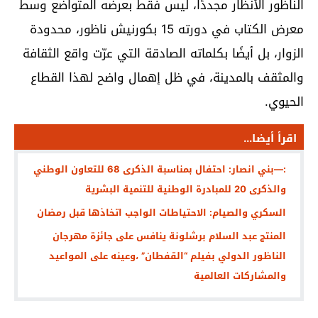
الناظور الأنظار مجددًا، ليس فقط بعرضه المتواضع وسط
معرض الكتاب في دورته 15 بكورنيش ناظور، محدودة
الزوار، بل أيضًا بكلماته الصادقة التي عرّت واقع الثقافة
والمثقف بالمدينة، في ظل إهمال واضح لهذا القطاع
الحيوي.
اقرأ أيضا...
:—بني انصار: احتفال بمناسبة الذكرى 68 للتعاون الوطني
والذكرى 20 للمبادرة الوطنية للتنمية البشرية
السكري والصيام: الاحتياطات الواجب اتخاذها قبل رمضان
المنتج عبد السلام برشلونة ينافس على جائزة مهرجان
الناظور الدولي بفيلم “القفطان” ،وعينه على المواعيد
والمشاركات العالمية