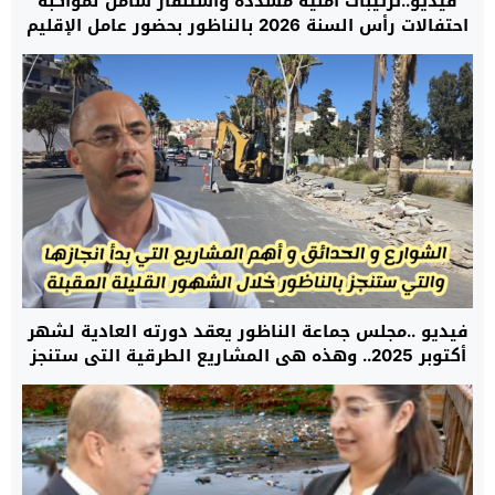
فيديو..ترتيبات أمنية مشددة واستنفار شامل لمواكبة
احتفالات رأس السنة 2026 بالناظور بحضور عامل الإقليم
جمال الشعراني
فيديو ..مجلس جماعة الناظور يعقد دورته العادية لشهر
أكتوبر 2025.. وهذه هي المشاريع الطرقية التي ستنجز
هذه السنة