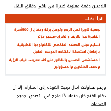
اللاعبين دفعة معنوية كبيرة في باقي دقائق اللقاء.
اقرأ أيضا...
جمعية ثاويزا تصل الرحم وتوصل بركة رمضان ل 500أسرة
الفقيرة جدا بالريف والشرق+فيديو مؤثر
تسليم مبنى المعهد المتخصص للتكنولوجيا التطبيقية
بأزغنغان استعدادًا لافتتاحه الموسم المقبل
المستشفى الحسني بالناظور على كفّ عفريت… غياب الرؤية
و صمت المنتخبين والمسؤولين
ورغم محاولات امال تزنيت العودة إلى المباراة، إلا أن
دفاع الفتح كان متماسكًا ونجح في التصدي لجميع
الهجمات.