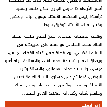
الاستئنافية بالناظور، بخمسة قضاة جدد، بعد تنصيبهم
أمس الأربعاء 12 مارس الجاري، خلال جلسة رسمية،
ترأسها رئيس المحكمة، الأستاذ ميمون الباب، وبحضور
وكيل الملك، الأستاذ توفيق سوط.
وهمت التعيينات الجديدة، الذين أعطى صاحب الجلالة
الملك محمد السادس موافقته على تعيينهم في
السلك القضائي، أربع قضاة ضمن هيئة القضاء الجالس،
ويتعلق الأمر بالأستاذة نعمة راشد، والأستاذة نبيلة أعرو
عيسى، والأستاذ عماد الهرمازي، والأستاذ رشيد
الروضي، فيما تم على مستوى النيابة العامة تعيين
الأستاذ يوسف إيثونة في منصب نواب وكيل الملك،
وجلهم شباب وكفاءات المعهد العالي للقضاء.
اقرأ أيضا...