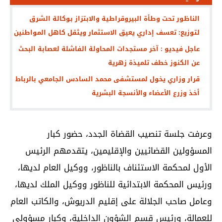
الناظور تحت وطأة البيروقراطية والابتزاز بوكالة الشرق
لتوزيع: تعسف إداري يعيق الاستثمار ويثقل كاهل المواطنين
عاجل فيديو : آخر مستجدات المحاولة الفاشلة لعصابة البحث
عن الكنوز خطف تلميذة زهرية
قرار وزاري يخول لمستشفى محمد السادس الجامعي بالرباط
أخذ وزرع الأعضاء والأنسجة البشرية
وعرفت جلسة تنصيب القضاة الجدد، حضور كبار
المسؤولين القضائيين والإقليمين، يتقدمهم الرئيس
الأول لمحكمة الاستئناف بالناظور، ووكيل العام لديها،
ورئيس المحكمة الابتدائية للناظور ووكيل الملك لديها،
وعامل صاحب الجلالة على إقليم الدريوش، والكاتب العام
للعمالة، ورئيس قسم الشؤون الداخلية، وكبار مسؤولي