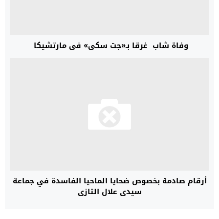
وفاة شاب غرقا بـ«جت سكي» في مارتشيكا
أرقام صادمة بخصوص ضحايا الماحيا الفاسدة في جماعة
سيدي علال التازي