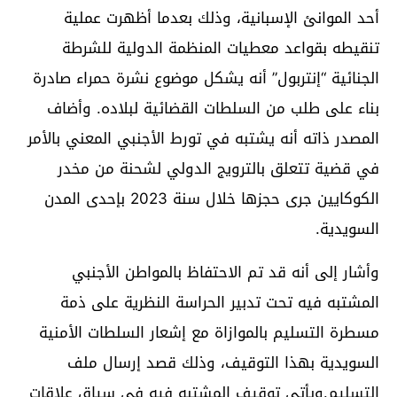
أحد الموانئ الإسبانية، وذلك بعدما أظهرت عملية
تنقيطه بقواعد معطيات المنظمة الدولية للشرطة
الجنائية “إنتربول” أنه يشكل موضوع نشرة حمراء صادرة
بناء على طلب من السلطات القضائية لبلاده. وأضاف
المصدر ذاته أنه يشتبه في تورط الأجنبي المعني بالأمر
في قضية تتعلق بالترويج الدولي لشحنة من مخدر
الكوكايين جرى حجزها خلال سنة 2023 بإحدى المدن
السويدية.
وأشار إلى أنه قد تم الاحتفاظ بالمواطن الأجنبي
المشتبه فيه تحت تدبير الحراسة النظرية على ذمة
مسطرة التسليم بالموازاة مع إشعار السلطات الأمنية
السويدية بهذا التوقيف، وذلك قصد إرسال ملف
التسليم.ويأتي توقيف المشتبه فيه في سياق علاقات