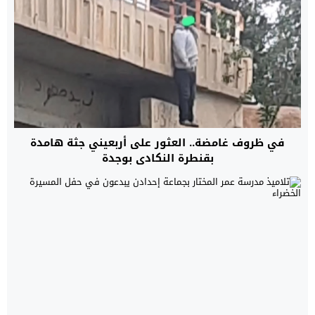
في ظروف غامضة.. العثور على أربعيني جثة هامدة
بقنطرة النكادي بوجدة