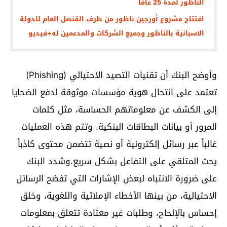
الناظور لمدة 25 عامًا
افتتاح مشروع أورجين ناظور من طرف القنصل العام للدولة
الاسبانية بالناظور وجميع الشركات والمدعمين له+فيديو
وأوضح البنك أن تقنيات التصيد الاحتيالي (Phishing)
تعتمد على انتحال هوية مؤسسات موثوقة لدفع الضحايا
إلى الكشف عن معلوماتهم الحساسة، مثل كلمات
المرور أو بيانات البطاقات البنكية. وتتم هذه العمليات
غالباً عبر رسائل إلكترونية أو نصية تتضمن محتوى كاذباً
يحث المتلقي على التفاعل بشكل سريع.وشدد البنك
على ضرورة الانتباه لبعض الإشارات التي تفضح الرسائل
الاحتيالية، من بينها الأخطاء الإملائية واللغوية، وخلق
إحساس بالإلحاح، وطلبات غير معتادة تتعلق بمعلومات