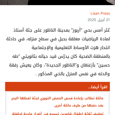
Lisan Press
21 أبريل 2025
عُثر أمس بحي “أربوز” بمدينة الناظور على جثة أستاذ
لمادة الرياضيات معلقة بحبل في سطح منزله، في حادثة
انتحار هزت الأوساط التعليمية والإجتماعية
بالمنطقة.الضحية كان يدرّس قيد حياته بثانويتي “طه
حسين” بأزغنغان و”الناظور الجديدة”، وكان يعيش رفقة
والدته في نفس المنزل بالخي المذكور .
اقرأ أيضا...
عائلة تطالب بإعادة فحص الحمض النووي لجثة لفظها البحر
بعد دفنها من طرف عائلة أخرى
توقيف ثلاثة اطفال قاصرين تسببو في أضرار مادية لحافلة