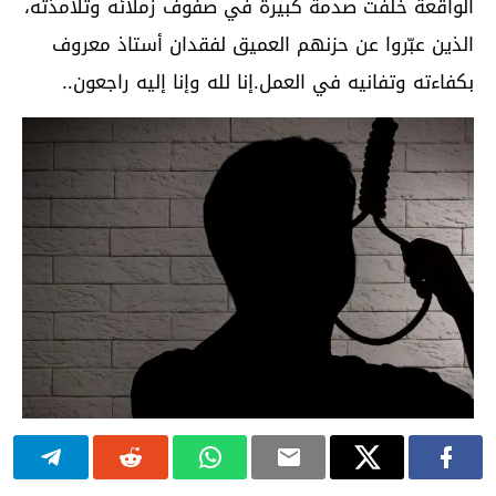
الواقعة خلّفت صدمة كبيرة في صفوف زملائه وتلامذته،
الذين عبّروا عن حزنهم العميق لفقدان أستاذ معروف
بكفاءته وتفانيه في العمل.إنا لله وإنا إليه راجعون..