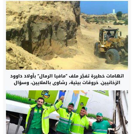
اتهامات خطيرة تفجّر ملف “مافيا الرمال” بأولاد داوود
الزخانيين. خروقات بيئية، رشاوى بالملايين، وسؤال
المحاسبة الغائب بإقليم الناظور