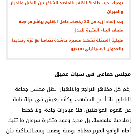
بوعرك: حرب طاحنة للظفر بالمقعد الشاغر بين النخيل والجرار
والميزان
بعد إلغاء أزيد من 20 رخصة.. عامل الإقليم يباشر مراجعة
ملفات البناء المثيرة للجدل
مليلية المحتلة تشهد مسيرة حاشدة تضامناً مع غزة وتنديداً
بالعدوان الإسرائيلي+فيديو
مجلس جماعي في سبات عميق
رغم كل مظاهر التراجع والانهيار، يظل مجلس جماعة
الناظور غائباً عن المشهد، وكأنه يعيش في عزلة تامة
عن هموم المواطنين. فلا مبادرات جادة، ولا خطط
إصلاحية ملموسة، بل مجرد وعود متكررة سرعان ما تتبخر
أمام الواقع المرير.معاناة يومية وصمت رسميالساكنة تئن