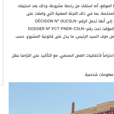
الموقع، أنه استفاد من رخصة مشروعة، وذلك بعد استيفاء
المختصة، بما في ذلك اللجنة المعنية التي وافقت على
الملف.وبخصوص رخصة بناء محطة الوقود، أشار المتحدث إلى أنها تحمل الرقم:DÉCISION N° GUCSLN-
0290/2023،إضافة إلى رخصة استغلال الملك العمومي المؤقت تحت رقم:DOSSIER N° PCT-PNDR-CSLN-
شخصياً من طرف السيد الرئيس، ما يدل على قانونية المشروع، حسب
اماً لأخلاقيات العمل الصحفي، مع التأكيد على التزامنا بنقل
 معلومات شخصية.