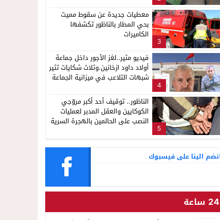
معطيات جديدة عن سقوط مميت
بحي المطار بالناظور تكشفها
الكاميرات
3
فيديو مثير..لغز الأجور داخل جماعة
أولاد داود ازخانين.وثلاث شكايات تثير
شبهات التلاعب في ميزانية الجماعة
4
الناظور.. توقيف أحد أكبر مروّجي
الكوكايين والعقل المدبر لعمليات
النصب على الحالمين بالهجرة السرية
5
نضم الينا على فيسبوك
24 ساعة