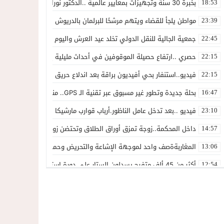
بخبرة 30 سنة وتجهيزات بمعايير عالمية ..الدكتور نورالدين صبار يفتتح عيادته المتخصصة في جراحة العظام بالناظور
18:53
مواطن يلجأ للقضاء ويتهم مرشحًا للبرلمان بالدريوش بالاستيلاء على 22 مليون سنتيم
23:39
جمعية الجالية للنقل الدولي تخلد عيد العرش واليوم الوطني للمهاجر بح
22:45
حصري ..ارتفاع حصيلة الموقوفين في أحداث مليلية إلى 82 شخصًا وتحقيقات تقود إلى متابعات جنائية ثقيلة
22:15
فيديو..استنفار بحي أفيديون براقة بعد اندلاع حريق داخل ضيعة فلاحية
22:15
بحلة جديدة وتطور غير مسبوق عبر تقنية الـ GPS.. منصة “مرحباناظور” تعزز مكانتها كوجهة أولى لسكان إقليمي الناظور والدريوش
16:47
فيديو ..بعد تدخل عامل الناظور.أرباب قوارب مارشيكا يعلقون احتجاجهم وي
23:10
داخل المحكمة..زوجة تمزق أوراق الطلاق وتحتضن زوجها في لحظة أعاد
14:57
المغاربةةصف واحد لموجهة الإشاعة والتحريض وحملات التضليل
13:06
أكثر من 45 ألف متفرج يسدلون الستار على دورة استثنائية للمهرجان المتوسطي بالناظور
12:54
المحمدية تسدل الستار على الدورة الثالثة لمهرجان العيطة المرساوية
22:51
توقيف المشتبه فيه في سرقة عدد من المنازل بحي عاريض بالناظور
22:42
حصري ..إحالة 50 موقوفاً على سجن سلوان على خلفية أحداث معبر مليلية ومتابعات بتهم جنائية وجنحية ثقيلة
22:39