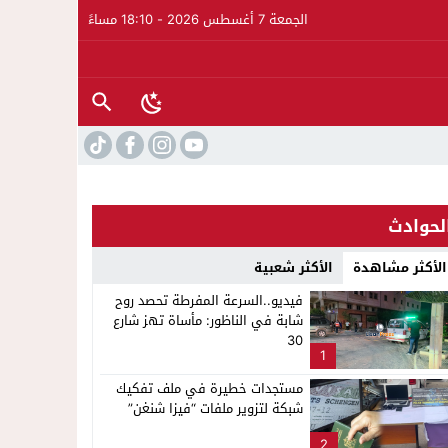
الجمعة 7 أغسطس 2026 - 18:10 مساءً
لحوادث
الأكثر مشاهدة
الأكثر شعبية
فيديو..السرعة المفرطة تحصد روح
شابة في الناظور: مأساة تهز شارع
30
1
مستجدات خطيرة في ملف تفكيك
شبكة لتزوير ملفات “فيزا شنغن”
لإشاعة والتحريض وحملات التضليل
2