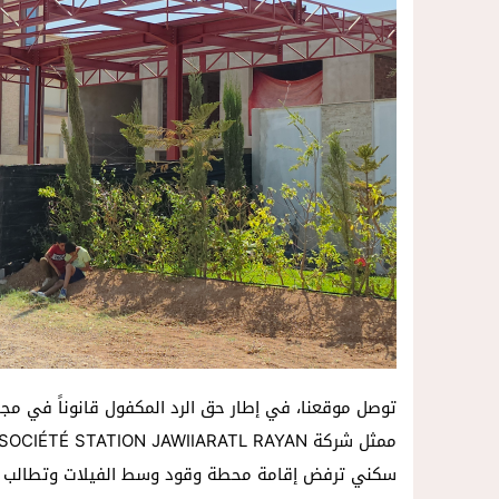
12:54
أكثر من 45 ألف متفرج يسدلون الستار على دورة استثنائية للمهرجان المتوسطي بالناظور
توصل موقعنا، في إطار حق الرد المكفول قانوناً في مج
سكني ترفض إقامة محطة وقود وسط الفيلات وتطالب ب