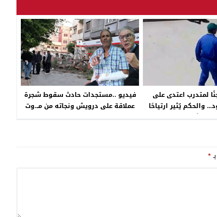
نًا لمتدرب اعتدى على
فيديو ..مستجدات حادث سقوط شجرة
… والحكم يُثير ارتياحًا
عملاقة على درويش ونجاته من مــ.وت
واسعًا
محقق وتعرضعه لكسور
بـ
*