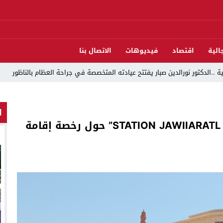
الية
اقتصاد
فيديوهات
الاتصال بنا
دريوش بالاستيلاء على 22 مليون سنتيم
ا
 العرش واليوم الوطني للمهاجر بحفل وطني بالناظور
حق الرد: توضيحات من شركة “STATION JAWIIARATL RAYAN” حول رخصة إقامة
ات تقود إلى متابعات جنائية ثقيلة
د اندلاع حريق داخل ضيعة فلاحية
لناظور والدريوش
قوارب مارشيكا يعلقون احتجاجهم ويختارون الحوار خدمةً لمصلحة الإقليم
لاق وتحتضن زوجها في لحظة أعادت الأمل
13:06
المغاربةةصف واحد لموجهة ا