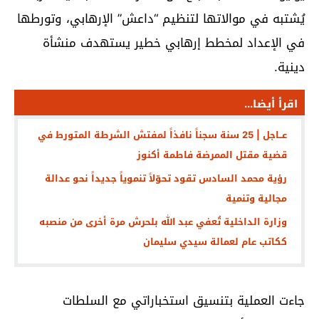
يُشتبه في موالاتها لتنظيم “داعش” الإرهابي، وتورطها
في الإعداد لمخطط إرهابي خطير يستهدف منشأة
دينية.
اقرأ أيضا...
عــاجل | 25 سنة سجناً نافذاً لمفتش الشرطة المتورط في
قضية مقتل الممرضة فاطمة أكنوز
رؤية محمد السادس تقود تحوّلاً تنموياً جديداً نحو عدالة
مجالية وتنمية
وزارة الداخلية تُعفي عبد الله بلحرش مرة أخرى من منصبه
ككاتب عام لعمالة سيدي سليمان
جاءت العملية بتنسيق استخباراتي مع السلطات