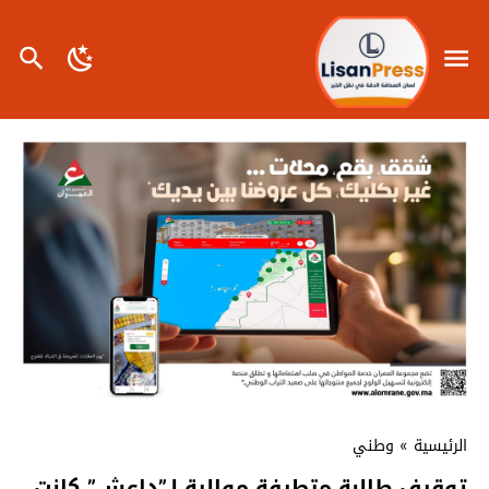
الرئيسية
»
وطني
توقيف طالبة متطرفة موالية لـ”داعش” كانت