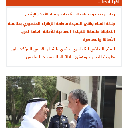
اقرأ أيضا...
زخات رعدية و تساقطات ثلجية مرتقبة الأحد والإثنين
جلالة الملك يهنئ السيدة فاطمة الزهراء المنصوري بمناسبة
انتخابها منسقة للقيادة الجماعية للأمانة العامة لحزب
الأصالة والمعاصرة
الفتح الرياضي الناظوري يحتفي بالقرار الأممي المؤكد على
مغربية الصحراء ويهنئ جلالة الملك محمد السادس