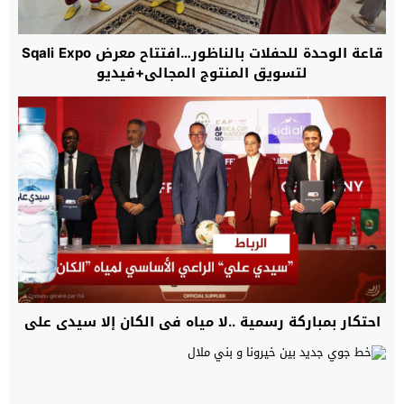
قاعة الوحدة للحفلات بالناظور…افتتاح معرض Sqali Expo
لتسويق المنتوج المجالي+فيديو
احتكار بمباركة رسمية ..لا مياه في الكان إلا سيدي علي