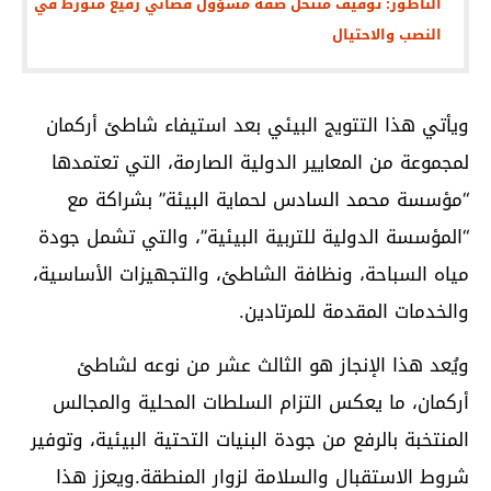
الناظور: توقيف منتحل صفة مسؤول قضائي رفيع متورط في
النصب والاحتيال
ويأتي هذا التتويج البيئي بعد استيفاء شاطئ أركمان
لمجموعة من المعايير الدولية الصارمة، التي تعتمدها
“مؤسسة محمد السادس لحماية البيئة” بشراكة مع
“المؤسسة الدولية للتربية البيئية”، والتي تشمل جودة
مياه السباحة، ونظافة الشاطئ، والتجهيزات الأساسية،
والخدمات المقدمة للمرتادين.
ويُعد هذا الإنجاز هو الثالث عشر من نوعه لشاطئ
أركمان، ما يعكس التزام السلطات المحلية والمجالس
المنتخبة بالرفع من جودة البنيات التحتية البيئية، وتوفير
شروط الاستقبال والسلامة لزوار المنطقة.ويعزز هذا