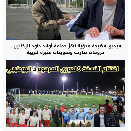
فيديو..فضيحة مدوّية تهزّ جماعة أولاد داود الزخانين…
خروقات صارخة وتفويتات مثيرة للريبة