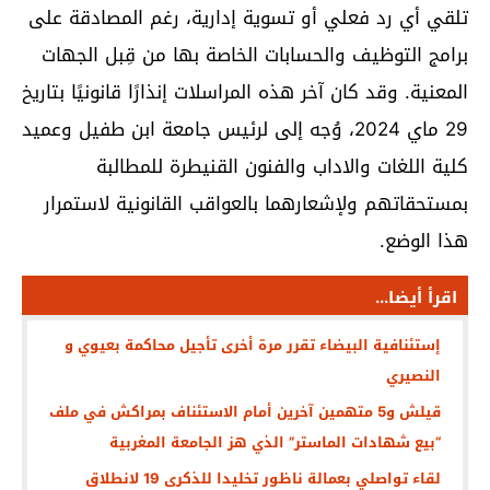
تلقي أي رد فعلي أو تسوية إدارية، رغم المصادقة على
برامج التوظيف والحسابات الخاصة بها من قِبل الجهات
المعنية. وقد كان آخر هذه المراسلات إنذارًا قانونيًا بتاريخ
29 ماي 2024، وُجه إلى لرئيس جامعة ابن طفيل وعميد
كلية اللغات والاداب والفنون القنيطرة للمطالبة
بمستحقاتهم ولإشعارهما بالعواقب القانونية لاستمرار
هذا الوضع.
اقرأ أيضا...
إستئنافية البيضاء تقرر مرة أخرى تأجيل محاكمة بعيوي و
النصيري
قيلش و5 متهمين آخرين أمام الاستئناف بمراكش في ملف
“بيع شهادات الماستر” الذي هز الجامعة المغربية
لقاء تواصلي بعمالة ناظور تخليدا للذكرى 19 لانطلاق