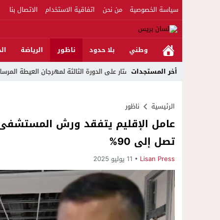
سياسة الخصوصية
من نحن
اتفاقية الاستخدام
الاتصال بنا
وطني
بلا حدود
ناظور
الرياضة
الج
أخر المستجدات
 على الدورة الثالثة لمهرجان العيطة المرساوية
23:39
مواطن يلجأ للقض
الرئيسية
ناظور
عامل الإقليم يتفقد ورش المستشفى ا
تصل إلى 90%
Lisan Press
11 يوليو 2025