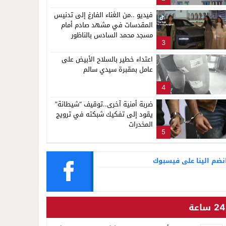
فيديو ..من الغناء الفارغ إلى تدنيس
المقدسات في مشهد صادم أمام
مسجد محمد السادس بالناظور
3
اعتداء خطير بالسلاح الأبيض على
عامل بمقبرة سيدي سالم
4
ضربة أمنية آخرى..توقيف “شيطانة”
يقود إلى تفكيك شبكته في ترويج
المخدرات
5
نضم الينا على فيسبوك
24 ساعة