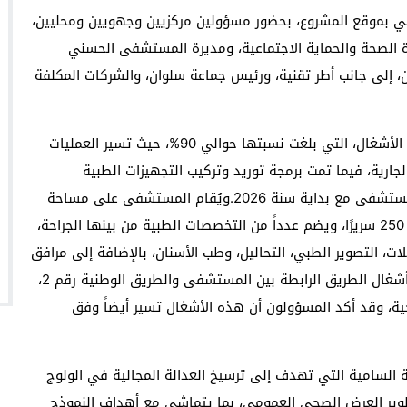
ي بموقع المشروع، بحضور مسؤولين مركزيين وجهويين ومحليين،
ة الصحة والحماية الاجتماعية، ومديرة المستشفى الحسني
ان، إلى جانب أطر تقنية، ورئيس جماعة سلوان، والشركات المكلفة
وخلال الاجتماع، تم تقديم عرض تقني مفصل حول تقدم الأشغال، التي بلغت نسبتها حوالي 90%، حيث تسير العمليات
جارية، فيما تمت برمجة توريد وتركيب التجهيزات الطبية
والبيوطبية خلال شهر دجنبر 2025، استعدادًا لافتتاح المستشفى مع بداية سنة 2026.ويُقام المستشفى على مساحة
مغطاة تُقدّر بـ 34.200 متر مربع، بطاقة استيعابية تبلغ 250 سريرًا، ويضم عدداً من التخصصات الطبية من بينها الجراحة،
ات، التصوير الطبي، التحاليل، وطب الأسنان، بالإضافة إلى مرافق
تقنية وخدماتية.كما تم خلال اللقاء الوقوف على تقدم أشغال الطريق الرابطة بين المستشفى والطريق الوطنية رقم 2،
ية، وقد أكد المسؤولون أن هذه الأشغال تسير أيضاً وفق
 السامية التي تهدف إلى ترسيخ العدالة المجالية في الولوج
تطوير العرض الصحي العمومي، بما يتماشى مع أهداف النموذج