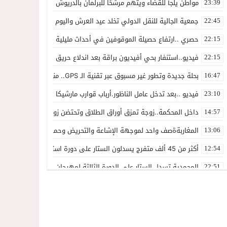
مواطن يلجأ للقضاء ويتهم مرشحًا للبرلمان بالدريوش بالاستيلاء على 22 مليون سنتيم
23:39
جمعية الجالية للنقل الدولي تخلد عيد العرش واليوم الوطني للمهاجر بح
22:45
حصري ..ارتفاع حصيلة الموقوفين في أحداث مليلية إلى 82 شخصًا وتحقيقات تقود إلى متابعات جنائية ثقيلة
22:15
فيديو..استنفار بحي أفيديون براقة بعد اندلاع حريق داخل ضيعة فلاحية
22:15
بحلة جديدة وتطور غير مسبوق عبر تقنية الـ GPS.. منصة “مرحباناظور” تعزز مكانتها كوجهة أولى لسكان إقليمي الناظور والدريوش
16:47
فيديو ..بعد تدخل عامل الناظور.أرباب قوارب مارشيكا يعلقون احتجاجهم وي
23:10
داخل المحكمة..زوجة تمزق أوراق الطلاق وتحتضن زوجها في لحظة أعاد
14:57
المغاربةةصف واحد لموجهة الإشاعة والتحريض وحملات التضليل
13:06
أكثر من 45 ألف متفرج يسدلون الستار على دورة استثنائية للمهرجان المتوسطي بالناظور
12:54
المحمدية تسدل الستار على الدورة الثالثة لمهرجان العيطة المرساوية
22:51
توقيف المشتبه فيه في سرقة عدد من المنازل بحي عاريض بالناظور
22:42
حصري ..إحالة 50 موقوفاً على سجن سلوان على خلفية أحداث معبر مليلية ومتابعات بتهم جنائية وجنحية ثقيلة
22:39
خلاف حول اللائحة الجهوية يُسقط ترشح محمد رشيد..وقيادة PPSتفقد أحد أبرز وجوهها بالناظور
21:13