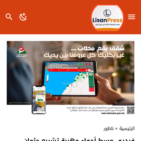
الرئيسية
»
ناظور
فيديو…وسط أجواء مهيبة.تشييع جثمان