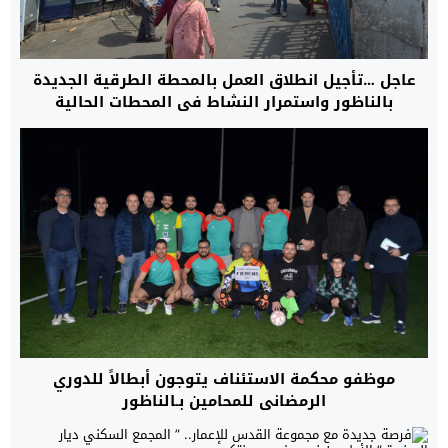
عاجل …تأجيل انطلاق العمل بالمحطة الطرقية الجديدة
بالناظور واستمرار النشاط في المحطات الحالية
موظفو محكمة الاستئناف يتوجون أبطالاً للدوري
الرمضاني للمحامين بـالناظور