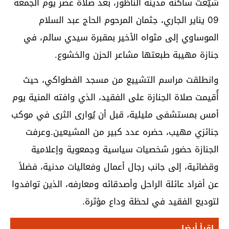
شيّعت ساكنة مدينة الناظور، بعد صلاة عصر يوم الجمعة
09 يناير الجاري، جثمان المرحوم الحاج عبد السلام
الموساوي إلى مثواه الأخير بمقبرة سيدي سالم، في
جنازة مهيبة طبعتها مشاعر الحزن والخشوع.
وانطلقت مراسم التشييع من مسجد الفطواكي، حيث
أُقيمت صلاة الجنازة على الفقيد، الذي وافته المنية يوم
أمس بمستشفى مليلية، قبل أن يُوارى الثرى في موكب
جنائزي مهيب، حضره عدد كبير من المشيعين.وعرفت
الجنازة حضور شخصيات سياسية وجمعوية وإعلامية
وقضائية، إلى جانب رجال أعمال وفعاليات مدنية، فضلاً
عن أفراد عائلة الراحل وأصدقائه ومعارفه، الذين توافدوا
لتوديع الفقيد في لحظة وداع مؤثرة.
اقرأ أيضا...