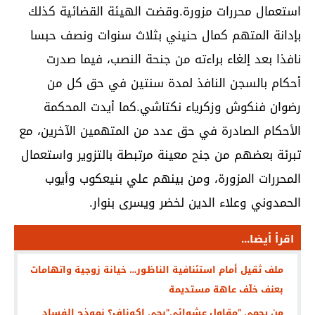
استعمال محررات مزورة.وقضت الهيئة القضائية كذلك
بإدانة المتهم كمال حنيني بثلاث سنوات ونصف حبسا
نافذا بعد إلغاء براءته من جنحة النصب، فيما صدرت
أحكام بالسجن النافذ لمدة سنتين في حق كل من
رضوان فنكوش وزكرياء نكتاشي.كما أيدت المحكمة
الأحكام الصادرة في حق عدد من المتهمين الآخرين، مع
تبرئة بعضهم من جنح معينة مرتبطة بالتزوير واستعمال
المحررات المزورة، ومن بينهم علي بنيعكوب وأيوب
الحمدوني وعلاء الدين لخضر ويسرى بنوار.
اقرأ أيضا...
ملف ثقيل أمام استئنافية الناظور… خيانة زوجية واتهامات
بعنف خلّف عاهة مستديمة
من يحمي “مقاول عشوائي”بحي إكوناف؟ نموذج الفساد