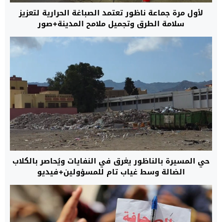
لأول مرة جماعة ناظور تعتمد الصباغة الحرارية لتعزيز
سلامة الطرق وتجميل ملامح المدينة+صور
حي المسيرة بالناظور يغرق في النفايات ويُحاصر بالكلاب
الضالة وسط غياب تام للمسؤولين+فيديو