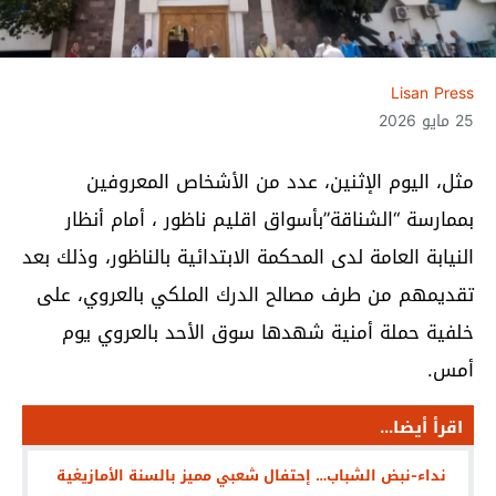
Lisan Press
25 مايو 2026
مثل، اليوم الإثنين، عدد من الأشخاص المعروفين
بممارسة “الشناقة”بأسواق اقليم ناظور ، أمام أنظار
النيابة العامة لدى المحكمة الابتدائية بالناظور، وذلك بعد
تقديمهم من طرف مصالح الدرك الملكي بالعروي، على
خلفية حملة أمنية شهدها سوق الأحد بالعروي يوم
أمس.
اقرأ أيضا...
نداء-نبض الشباب… إحتفال شعبي مميز بالسنة الأمازيغية