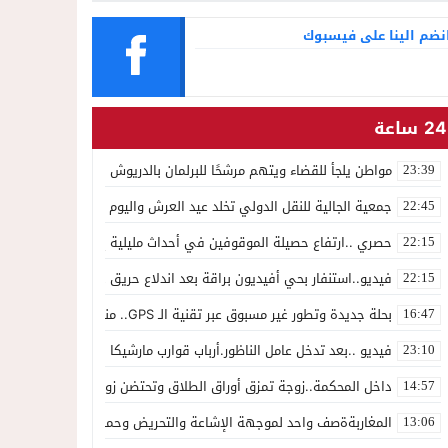
التجميل
نضم الينا على فيسبوك
24 ساعة
مواطن يلجأ للقضاء ويتهم مرشحًا للبرلمان بالدريوش بالاستيلاء على 22 مليون سنتيم
23:39
جمعية الجالية للنقل الدولي تخلد عيد العرش واليوم الوطني للمهاجر بح
22:45
حصري ..ارتفاع حصيلة الموقوفين في أحداث مليلية إلى 82 شخصًا وتحقيقات تقود إلى متابعات جنائية ثقيلة
22:15
فيديو..استنفار بحي أفيديون براقة بعد اندلاع حريق داخل ضيعة فلاحية
22:15
بحلة جديدة وتطور غير مسبوق عبر تقنية الـ GPS.. منصة “مرحباناظور” تعزز مكانتها كوجهة أولى لسكان إقليمي الناظور والدريوش
16:47
فيديو ..بعد تدخل عامل الناظور.أرباب قوارب مارشيكا يعلقون احتجاجهم وي
23:10
داخل المحكمة..زوجة تمزق أوراق الطلاق وتحتضن زوجها في لحظة أعاد
14:57
المغاربةةصف واحد لموجهة الإشاعة والتحريض وحملات التضليل
13:06