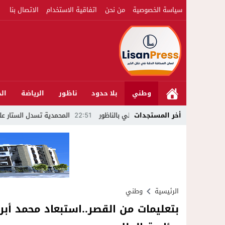
سياسة الخصوصية
من نحن
اتفاقية الاستخدام
الاتصال بنا
وطني
بلا حدود
ناظور
الرياضة
الج
أخر المستجدات
22:51
المحمدية تسدل الستار على الدورة الث
الرئيسية
وطني
بتعليمات من القصر..استبعاد محمد أب