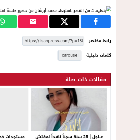
رابط مختصر
كلمات دليلية
carousel
مقالات ذات صلة
عــاجل | 25 سنة سجناً نافذاً لمفتش
مستجدات خطي