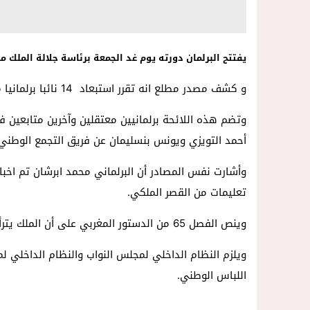
يفتتح البرلمان دورته يوم غد الجمعة برئاسة جلالة الملك 
و كشف مصدر مطلع انه تقرر استبعاد 14 نائبا برلمانيا من الحضور بسبب متابعتهم في ملفات قضائية.
وتضم هذه اللائحة برلمانيين معتقلين وآخرين متابعين ف
أحمد التويزي ويونس بنسليمان عن فريق التجمع الوطني ل
وأشارت نفس المصادر أن البرلماني محمد ابرشان تم اخبا
تعليمات من القصر الملكي.
وينص الفصل 65 من الدستور المغربي على أن الملك يترأس افتتاح الدورة الأولى للبرلمان يوم الجمعة الثانية من أكتوبر.
ويلزم النظام الداخلي لمجلس النواب والنظام الداخلي ل
اللباس الوطني.