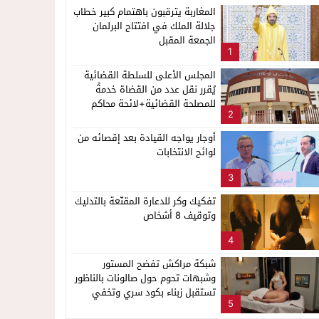
المغاربة يترقبون باهتمام كبير خطاب
جلالة الملك في افتتاح البرلمان
الجمعة المقبل
1
المجلس الأعلى للسلطة القضائية
يُقرر نقل عدد من القضاة خدمةً
للمصلحة القضائية+لائحة محاكم
2
ناظور
أوجار يواجه القيادة بعد إقصائه من
لوائح الانتخابات
3
تفكيك وكر للدعارة المقنّعة بالتدليك
وتوقيف 8 أشخاص
4
شبكة مراكش تفضح المستور
وشبهات تحوم حول صالونات بالناظور
تستقبل زبناء بكود سري وتخفي
5
أنشطة مشبوهة خلف واجهات