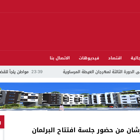
الية
اقتصاد
فيديوهات
الاتصال بنا
الثة لمهرجان العيطة المرساوية
23:39
مواطن يلجأ للقضاء ويتهم مرشحًا للب
و
رشان من حضور جلسة افتتاح البرلمان