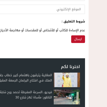
شروط التعليق :
عدم الإساءة للكاتب أو للأشخاص أو للمقدسات أو مهاجمة الأديان 
اخترنا لكم
المغاربة يترقبون باهتمام كبير خطاب جلا
الملك في افتتاح البرلمان الجمعة المقب
فيديو..السرعة المفرطة تحصد روح شاب
الناظور: مأساة تهز شارع 30