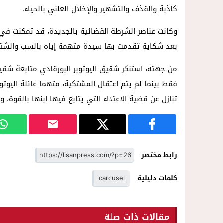
14:57
داخل المحكمة..زوجة تمزق أوراق الط
كاذبة والقذف والتشهير والإخلال العلني بالحياء.
وكانت عناصر الشرطة القضائية بالجديدة، قد تمكنت في 
بعد شكاية تقدمت بها سيدة متهمة إياه بالسب والشتم 
من جهته، استنكر شقيق اليوتوبر البورقادي متابعة شقيق
فقط بينما لم يتم اعتقال المشتكية، متهما عائلة اليوتوب
تنازل عن قضية الاعتداء التي يتابع فيها ابنها بالقوة، 
رابط مختصر
كلمات دليلية
carousel
مقالات ذات صلة