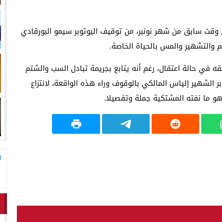
لاق وتحتضن زوجها في لحظة أعادت الأمل
13:06
المغاربةةصف واحد لموجهة ا
وقت سابق من شهر نونبر، من توقيف اليوتوبر سيمو البورقادي
والتشهير والمس بالحياة الخاصة.
ه في حالة اعتقال، رغم أنه يتابع بجريمة تبادل السب والشتم
ر الشهير إلياس المالكي بالوقوف وراء هذه الواقعة، لانتزاع
وهو ما نفته المشتكية جملة وتفصيلا.
ا