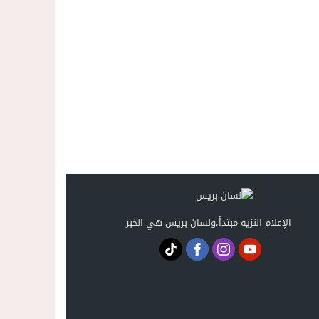
حصري ..إحالة 50 موقوفاً على سجن سلوان على خلفية أحداث معبر مليلية ومتابعات بتهم جنائية وجنحية ثقيلة
22:39
خلاف حول اللائحة الجهوية يُسقط ترشح محمد رشيد..وقيادة PPSتفقد أحد أبرز وجوهها بالناظور
21:13
الإعلام النزيه مبتدأ،ولسان بريس هي الخبر