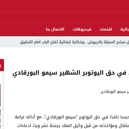
الية
اقتصاد
فيديوهات
الاتصال بنا
مرشح السنبلة بالدريوش.. وشكاية قضائية تفتح الباب أمام التحقيق
و
دريوش بالاستيلاء على 22 مليون سنتيم
ذ في حق اليوتوبر الشهير سيمو البورقادي
 العرش واليوم الوطني للمهاجر بحفل وطني بالناظور
ات تقود إلى متابعات جنائية ثقيلة
د اندلاع حريق داخل ضيعة فلاحية
لناظور والدريوش
سا نافذا في حق اليوتوبر “سيمو البورقادي”، مع أدائه غرامة
قوارب مارشيكا يعلقون احتجاجهم ويختارون الحوار خدمةً لمصلحة الإقليم
 في حالة اعتقال ومؤاخذته من قبل وكيل الملك بجنحة نشر وبث ادعاءات