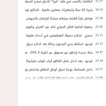
اتهامات بالنصب في ملف “فيزا” تلاحق مرشح السنبلة بالدريوش.. وشكاية
21:27
بخبرة 30 سنة وتجهيزات بمعايير عالمية ..الدكتور نورالدين صبار يفتتح عيادته المتخصصة في جراحة العظام بالناظور
18:53
مواطن يلجأ للقضاء ويتهم مرشحًا للبرلمان بالدريوش بالاستيلاء على 22 مليون سنتيم
23:39
جمعية الجالية للنقل الدولي تخلد عيد العرش واليوم الوطني للمهاجر بح
22:45
حصري ..ارتفاع حصيلة الموقوفين في أحداث مليلية إلى 82 شخصًا وتحقيقات تقود إلى متابعات جنائية ثقيلة
22:15
فيديو..استنفار بحي أفيديون براقة بعد اندلاع حريق داخل ضيعة فلاحية
22:15
بحلة جديدة وتطور غير مسبوق عبر تقنية الـ GPS.. منصة “مرحباناظور” تعزز مكانتها كوجهة أولى لسكان إقليمي الناظور والدريوش
16:47
فيديو ..بعد تدخل عامل الناظور.أرباب قوارب مارشيكا يعلقون احتجاجهم وي
23:10
داخل المحكمة..زوجة تمزق أوراق الطلاق وتحتضن زوجها في لحظة أعاد
14:57
المغاربةةصف واحد لموجهة الإشاعة والتحريض وحملات التضليل
13:06
أكثر من 45 ألف متفرج يسدلون الستار على دورة استثنائية للمهرجان المتوسطي بالناظور
12:54
المحمدية تسدل الستار على الدورة الثالثة لمهرجان العيطة المرساوية
22:51
توقيف المشتبه فيه في سرقة عدد من المنازل بحي عاريض بالناظور
22:42