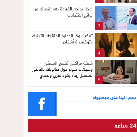
ناظور
لإشاعة والتحريض وحملات التضليل
أوجار يواجه القيادة بعد إقصائه من
لوائح الانتخابات
3
تفكيك وكر للدعارة المقنّعة بالتدليك
وتوقيف 8 أشخاص
4
شبكة مراكش تفضح المستور
وشبهات تحوم حول صالونات بالناظور
تستقبل زبناء بكود سري وتخفي
5
أنشطة مشبوهة خلف واجهات
التجميل
نضم الينا على فيسبوك
24 ساعة