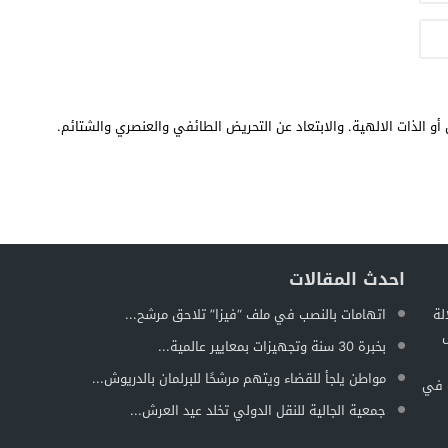
أو الذات الالهية. والابتعاد عن التحريض الطائفي والعنصري والشتائم.
احدث المقالات
لة
اتهامات بالنصب في ملف “فيزا” تلاحق مرشح...
ل
بخبرة 30 سنة وتجهيزات بمعايير عالمية...
مواطن يلجأ للقضاء ويتهم مرشحًا للبرلمان بالدريوش...
ة في
جمعية الجالية للنقل الدولي تخلد عيد العرش...