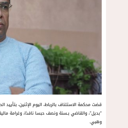
14:57
داخل المحكمة..زوجة تمزق أوراق الط
قضت محكمة الاستئناف بالرباط، اليوم الإثنين، بتأييد 
وهبي.