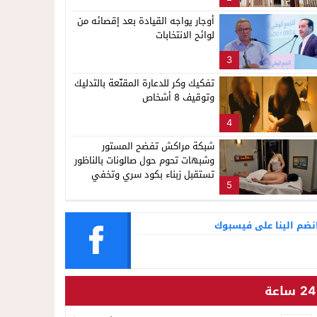
ناظور
لإشاعة والتحريض وحملات التضليل
أوجار يواجه القيادة بعد إقصائه من
لوائح الانتخابات
3
تفكيك وكر للدعارة المقنّعة بالتدليك
وتوقيف 8 أشخاص
4
شبكة مراكش تفضح المستور
وشبهات تحوم حول صالونات بالناظور
تستقبل زبناء بكود سري وتخفي
5
أنشطة مشبوهة خلف واجهات
التجميل
نضم الينا على فيسبوك
24 ساعة