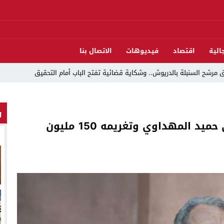
الية
اقتصاد
فيديوهات
الاتصال بنا
مرشح السنبلة بالدريوش.. وشكاية قضائية تفتح الباب أمام التحقيق
و
دريوش بالاستيلاء على 22 مليون سنتيم
محكمة الاستئناف تؤيد سجن الصحافي حميد المهداوي وتغريمه 150 مليون
 العرش واليوم الوطني للمهاجر بحفل وطني بالناظور
ات تقود إلى متابعات جنائية ثقيلة
د اندلاع حريق داخل ضيعة فلاحية
لناظور والدريوش
قوارب مارشيكا يعلقون احتجاجهم ويختارون الحوار خدمةً لمصلحة الإقليم