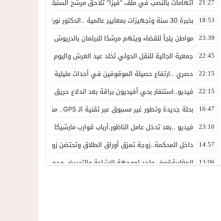
اتهامات بالنصب في ملف “فيزا” تلاحق مرشح السنبلة بالدريوش.. وشكاية
21:27
بخبرة 30 سنة وتجهيزات بمعايير عالمية ..الدكتور نورالدين صبار يفتتح عيادته المتخصصة في جراحة العظام بالناظور
18:53
مواطن يلجأ للقضاء ويتهم مرشحًا للبرلمان بالدريوش بالاستيلاء على 22 مليون سنتيم
23:39
جمعية الجالية للنقل الدولي تخلد عيد العرش واليوم الوطني للمهاجر بح
22:45
حصري ..ارتفاع حصيلة الموقوفين في أحداث مليلية إلى 82 شخصًا وتحقيقات تقود إلى متابعات جنائية ثقيلة
22:15
فيديو..استنفار بحي أفيديون براقة بعد اندلاع حريق داخل ضيعة فلاحية
22:15
بحلة جديدة وتطور غير مسبوق عبر تقنية الـ GPS.. منصة “مرحباناظور” تعزز مكانتها كوجهة أولى لسكان إقليمي الناظور والدريوش
16:47
فيديو ..بعد تدخل عامل الناظور.أرباب قوارب مارشيكا يعلقون احتجاجهم وي
23:10
داخل المحكمة..زوجة تمزق أوراق الطلاق وتحتضن زوجها في لحظة أعاد
14:57
المغاربةةصف واحد لموجهة الإشاعة والتحريض وحملات التضليل
13:06
أكثر من 45 ألف متفرج يسدلون الستار على دورة استثنائية للمهرجان المتوسطي بالناظور
12:54
المحمدية تسدل الستار على الدورة الثالثة لمهرجان العيطة المرساوية
22:51
توقيف المشتبه فيه في سرقة عدد من المنازل بحي عاريض بالناظور
22:42