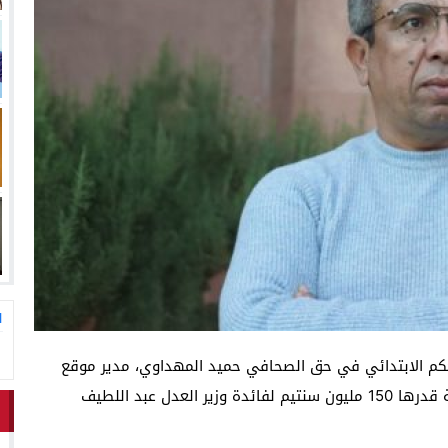
لاق وتحتضن زوجها في لحظة أعادت الأمل
13:06
المغاربةةصف واحد لموجهة ا
ا
الحكم الابتدائي في حق الصحافي حميد المهداوي، مدير موقع
“بديل”، والقاضي بـسنة ونصف حبسا نافذا، وغرامة مالية قدرها 150 مليون سنتيم لفائدة وزير العدل عبد اللطيف