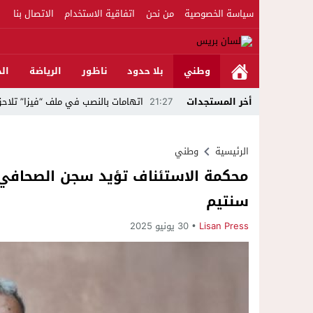
سياسة الخصوصية
من نحن
اتفاقية الاستخدام
الاتصال بنا
وطني
بلا حدود
ناظور
الرياضة
الج
أخر المستجدات
21:27
اتهامات بالنصب في ملف “فيزا” تلاحق 
18:53
بخبرة 30 سنة وتجهيزات بمعايير عالمية ..الدكتور نورالدين صبار يفتتح عيادته المتخصصة في جراحة العظام بالناظور
الرئيسية
وطني
23:39
مواطن يلجأ للقضاء ويتهم مرشحًا للبرلمان بال
22:45
جمعية الجالية للنقل الدولي تخلد عيد
سنتيم
22:15
حصري ..ارتفاع حصيلة الموقوفين في أحداث مليلية إلى 82 شخصًا وتحقيق
Lisan Press
30 يونيو 2025
22:15
فيديو..استنفار بحي أفيديون براقة بع
16:47
بحلة جديدة وتطور غير مسبوق عبر تقنية الـ GPS.. منصة “مرحباناظور” تعزز مكانتها كوجهة أولى لسكان إقليمي ا
23:10
فيديو ..بعد تدخل عامل الناظور.أرباب 