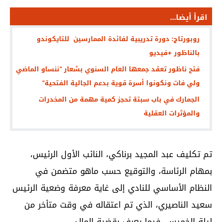
اقرأ أيضا...
روبورتاج: دورة تدريبية لفائدة الممارسين للتايكوندو
بالناظور +فيديو
فتح ناظور تعقد جمعها العام السنوي بشعار “ننساو الماضي
ولي فات ونكونوا أسرة قوية بدعم الجالية الفتحية”
الجمارك في باب سبتة تحجز كمية مهمة من المخدرات
والمؤثرات العقلية
تم تكليف عبد المجيد برناكي، النائب الأول الرئيس،
بمهام الرئاسة، والتوقيع حسب ماهو متضمن في
النظام الأساسي للنادي إلى غاية معرفة وضعية الرئيس
سعيد الناصيري، الذي تم اعتقاله في وقت متأخر من
ليلة الخميس، فيما يعرف بقضية المالي.