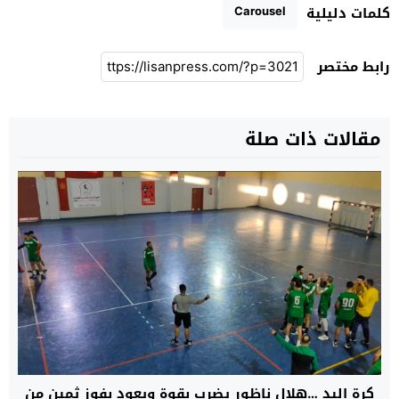
Carousel
كلمات دليلية
رابط مختصر
مقالات ذات صلة
كرة اليد …هلال ناظور يضرب بقوة ويعود بفوز ثمين من