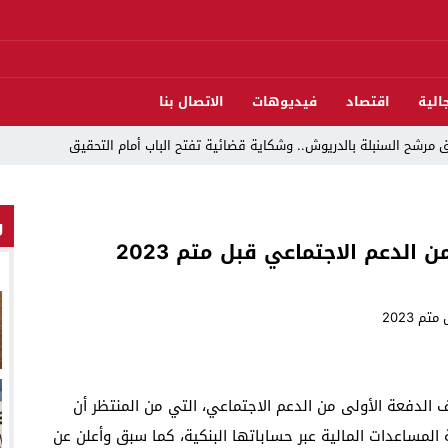
الية
اقتصاد
فيديوهات
الاتصال بنا
مرشح السنبلة بالدريوش.. وشكاية قضائية تفتح الباب أمام التحقيق
و
دريوش بالاستيلاء على 22 مليون سنتيم
لدعم الاجتماعي قبل متم 2023
 العرش واليوم الوطني للمهاجر بحفل وطني بالناظور
ات تقود إلى متابعات جنائية ثقيلة
د اندلاع حريق داخل ضيعة فلاحية
لناظور والدريوش
لدفعة الأولى من الدعم ‏الاجتماعي، التي من المنتظر أن
قوارب مارشيكا يعلقون احتجاجهم ويختارون الحوار خدمةً لمصلحة الإقليم
لمساعدات المالية عبر حساباتها البنكية، كما ‏سبق وأعلن عن