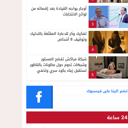
ناظور
لإشاعة والتحريض وحملات التضليل
أوجار يواجه القيادة بعد إقصائه من
لوائح الانتخابات
3
تفكيك وكر للدعارة المقنّعة بالتدليك
وتوقيف 8 أشخاص
4
شبكة مراكش تفضح المستور
وشبهات تحوم حول صالونات بالناظور
تستقبل زبناء بكود سري وتخفي
5
أنشطة مشبوهة خلف واجهات
التجميل
نضم الينا على فيسبوك
24 ساعة