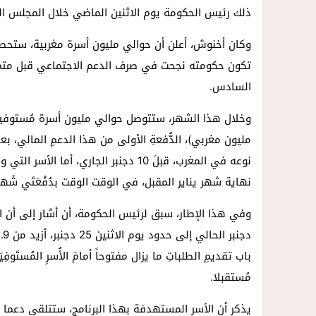
14:57
داخل المحكمة..زوجة تمزق أوراق الط
ذلك رئيس الحكومة يوم الاثنين الماضي خلال المجلس ‏ا
السادس.‏
‏مليون ‏مغربي)، الدُّفعةِ ‏الأولى من هذا الدعمِ المالي، 
نوعه في المغرب، قبلَ 10 ‏دجنبر الجار
نهاية شهر ‏يناير المقبل، في الوقت الوقت بدُفْعَتَي ‏شَهرَ
وفي هذا الإطار، سبق لرئيس الحكومة، أن أشار إلى أن 
باب تقديمِ الطلباتِ ما يزال مفتوحاً أمامَ الأُسرِ ‏المُستَوف
‏مُستقبلا.‏
يذكر أن الأسر المستهدفة بهذا البرنامج، ستتلقى دعما 