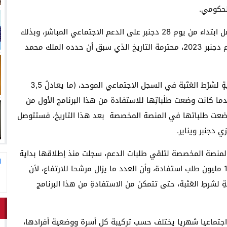
لاق وتحتضن زوجها في لحظة أعادت الأمل
13:06
المغاربةةصف واحد لموجهة ا
لحكومي.
وكان أخنوش، أعلن أن حوالي مليون أسرة مغربية، ستحصل ابتداء من يوم 28 ‏دجنبر على الدعم الاجتماعي المباشر، وبذلك
تكون حكومته ‏نجحت في صرف الدعم الاجتماعي قبل متم دجنبر 2023، محترمة التاريخ الذي سبق أن حدده الملك محمد
وخلال هذا الشهر، ستتوصل حوالي مليون أسرة مُستوفيةٍ ‏لشرْط العَتَبة في ‏السجل الاجتماعي الموحد، (ما يعادلُ 3,5
بعدما كانت وضعت ‏طلَباتِها ‏للاستفادة من هذا البرنامج الأول من
ي، أما الأسر التي وضعت طلباتها في ‏المنصة المخصصة بعد هذا التاريخ، فستتوصل
ي دجنبر ويناير.
المنصة المخصصة ‏لتلقي طلبات الدعم، سجلت منذ إطلاقها بداية
ا
دجنبر الحالي إلى حدود يوم ‏الاثنين 25 دجنبر، أزيد من 1.9 مليون طلب استفادة، وأن العدد ما يزال ‏مرشحا للارتفاع، لأن
ِيَةِ لشرطِ العَتَبة، ‏حتى تتمكن من الاستفادةِ من هذا البرنامج
اجتماعيا ‏شهريا يختلف حسب تركيبة كل أسرة ووضعية أفرادها،