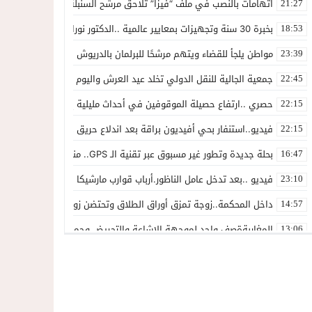
اتهامات بالنصب في ملف “فيزا” تلاحق مرشح السنبلة بالدريوش.. وشكاية
21:27
بخبرة 30 سنة وتجهيزات بمعايير عالمية ..الدكتور نورالدين صبار يفتتح عيادته المتخصصة في جراحة العظام بالناظور
18:53
مواطن يلجأ للقضاء ويتهم مرشحًا للبرلمان بالدريوش بالاستيلاء على 22 مليون سنتيم
23:39
جمعية الجالية للنقل الدولي تخلد عيد العرش واليوم الوطني للمهاجر بح
22:45
حصري ..ارتفاع حصيلة الموقوفين في أحداث مليلية إلى 82 شخصًا وتحقيقات تقود إلى متابعات جنائية ثقيلة
22:15
فيديو..استنفار بحي أفيديون براقة بعد اندلاع حريق داخل ضيعة فلاحية
22:15
بحلة جديدة وتطور غير مسبوق عبر تقنية الـ GPS.. منصة “مرحباناظور” تعزز مكانتها كوجهة أولى لسكان إقليمي الناظور والدريوش
16:47
فيديو ..بعد تدخل عامل الناظور.أرباب قوارب مارشيكا يعلقون احتجاجهم وي
23:10
داخل المحكمة..زوجة تمزق أوراق الطلاق وتحتضن زوجها في لحظة أعاد
14:57
المغاربةةصف واحد لموجهة الإشاعة والتحريض وحملات التضليل
13:06
أكثر من 45 ألف متفرج يسدلون الستار على دورة استثنائية للمهرجان المتوسطي بالناظور
12:54
المحمدية تسدل الستار على الدورة الثالثة لمهرجان العيطة المرساوية
22:51
توقيف المشتبه فيه في سرقة عدد من المنازل بحي عاريض بالناظور
22:42