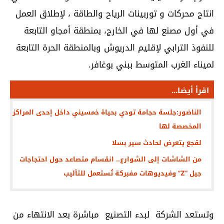
انتاج محركات و توربينات الرياح والطاقة ، لإطلاق العمل
في أول مصنع لها في الخارج، بمنطقة أمجاو التابعة
للنفوذ الترابي لإقليم الدريوش وبالمنطقة الحرة التابعة
لميناء الغرب المتوسط ببني بوغافر.
اقرأ أيضا...
الناضور:جلسة حجامة تودي بحياة خمسيني داخل إحدى المراكز
المخصصة لها
لقجع يتعرض لحادث سير بسلا
من الشاشات إلى الشوارع.. انقسام متصاعد حول احتجاجات
جيل “Z” وفيديوهات مفبركة تُستعمل للتأليب
وتستعد الشركة لبدء التصنيع مباشرة بعد الانتهاء من