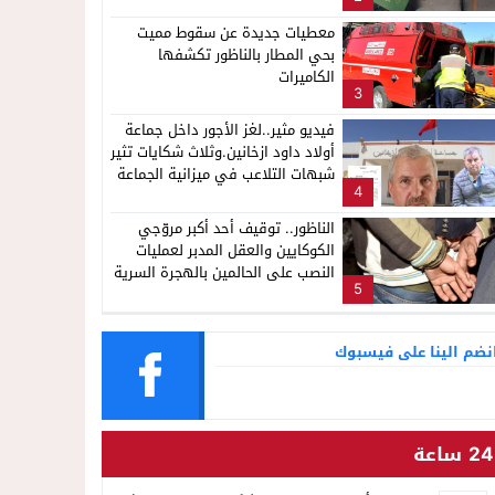
معطيات جديدة عن سقوط مميت
بحي المطار بالناظور تكشفها
الكاميرات
3
فيديو مثير..لغز الأجور داخل جماعة
أولاد داود ازخانين.وثلاث شكايات تثير
شبهات التلاعب في ميزانية الجماعة
4
الناظور.. توقيف أحد أكبر مروّجي
الكوكايين والعقل المدبر لعمليات
النصب على الحالمين بالهجرة السرية
5
نضم الينا على فيسبوك
24 ساعة