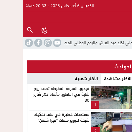
الخميس 6 أغسطس 2026 - 20:33 مساءً
 عيد العرش واليوم الوطني للمهاجر بحفل وطني بالناظور
22:15
حصري ..ارتفاع حصيلة الموقو
لحوادث
الأكثر مشاهدة
الأكثر شعبية
فيديو..السرعة المفرطة تحصد روح
شابة في الناظور: مأساة تهز شارع
30
1
مستجدات خطيرة في ملف تفكيك
شبكة لتزوير ملفات “فيزا شنغن”
2