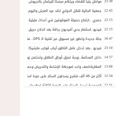
مواطن يلجأ للقضاء ويتهم مرشحًا للبرلمان بالدريوش بالاستيلاء على 22 مليون سنتيم
23:39
جمعية الجالية للنقل الدولي تخلد عيد العرش واليوم الوطني للمهاجر بح
22:45
حصري ..ارتفاع حصيلة الموقوفين في أحداث مليلية إلى 82 شخصًا وتحقيقات تقود إلى متابعات جنائية ثقيلة
22:15
فيديو..استنفار بحي أفيديون براقة بعد اندلاع حريق داخل ضيعة فلاحية
22:15
بحلة جديدة وتطور غير مسبوق عبر تقنية الـ GPS.. منصة “مرحباناظور” تعزز مكانتها كوجهة أولى لسكان إقليمي الناظور والدريوش
16:47
فيديو ..بعد تدخل عامل الناظور.أرباب قوارب مارشيكا يعلقون احتجاجهم وي
23:10
داخل المحكمة..زوجة تمزق أوراق الطلاق وتحتضن زوجها في لحظة أعاد
14:57
المغاربةةصف واحد لموجهة الإشاعة والتحريض وحملات التضليل
13:06
أكثر من 45 ألف متفرج يسدلون الستار على دورة استثنائية للمهرجان المتوسطي بالناظور
12:54
المحمدية تسدل الستار على الدورة الثالثة لمهرجان العيطة المرساوية
22:51
توقيف المشتبه فيه في سرقة عدد من المنازل بحي عاريض بالناظور
22:42
حصري ..إحالة 50 موقوفاً على سجن سلوان على خلفية أحداث معبر مليلية ومتابعات بتهم جنائية وجنحية ثقيلة
22:39
خلاف حول اللائحة الجهوية يُسقط ترشح محمد رشيد..وقيادة PPSتفقد أحد أبرز وجوهها بالناظور
21:13