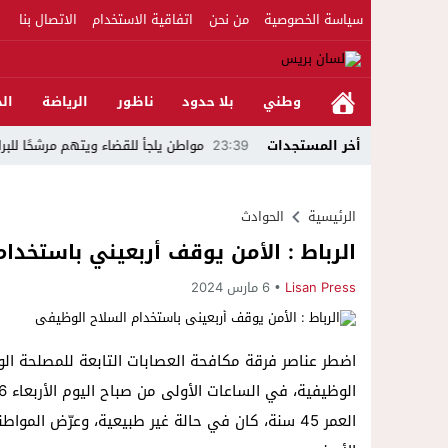
سياسة الخصوصية
من نحن
اتفاقية الاستخدام
الاتصال بنا
وطني
بلا حدود
ناظور
الرياضة
الج
يطة المرساوية
أخر المستجدات
23:39
مواطن يلجأ للقضاء ويتهم مرشحًا للبرلمان بالدريوش بالاس
الرئيسية
الحوادث
الرباط : الأمن يوقف أربعيني باستخدا
Lisan Press
6 مارس 2024
اضطر عناصر فرقة مكافحة العصابات التابعة للمصلحة الو
العمر 45 سنة، كان في حالة غير طبيعية، وعرّض ال