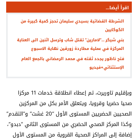
اقرأ أيضا...
الشرطة القضائية بسيدي سليمان تحجز كمية كبيرة من
الكوكايين
بني شيكر …”لامارين” تقتل شاب وترسل اثنين الى العناية
المركزة في عملية مطاردة زورقين نهاية الاسبوع
فتح ناظور يجدد ثقته في محمد الرمضاني بالجمع العام
الإستثنائي+فيديو
وبإقليم تاوريرت، تم إعطاء انطلاقة خدمات 11 مركزا
صحيا حضريا وقرويا، ويتعلق الأمر بكل من المركزين
الصحيين الحضريين المستوى الأول “20 غشت” و”التقدم”
وكذا المركز الصحي الحضري من المستوى الثاني “دبدو”،
إضافة إلى المراكز الصحية القروية من المستوى الأول