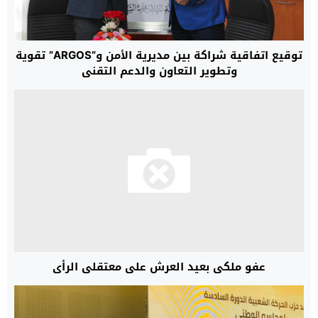
توقيع اتفاقية شراكة بين مديرية الأمن و”ARGOS” تقوية
وتطوير التعاون والدعم التقني
عفو ملكي بعيد العرش على معتقلي الرأي