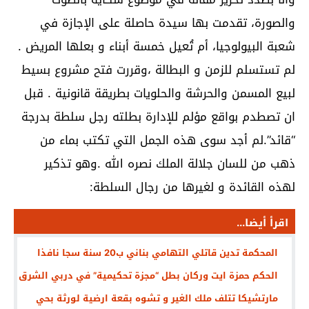
والصورة، تقدمت بها سيدة حاصلة على الإجازة في
شعبة البيولوجيا، أم تُعيل خمسة أبناء و بعلها المريض .
لم تستسلم للزمن و البطالة ،وقررت فتح مشروع بسيط
لبيع المسمن والحرشة والحلويات بطريقة قانونية . قبل
ان تصطدم بواقع مؤلم للإدارة بطلته رجل سلطة بدرجة
“قائد”.لم أجد سوى هذه الجمل التي تكتب بماء من
ذهب من للسان جلالة الملك نصره الله .وهو تذكير
لهذه القائدة و لغيرها من رجال السلطة:
اقرأ أيضا...
المحكمة تدين قاتلي التهامي بناني ب20 سنة سجا نافذا
الحكم حمزة ايت وركان بطل “مجزة تحكيمية” في دربي الشرق
مارتشيكا تتلف ملك الغير و تشوه بقعة ارضية لورثة بحي