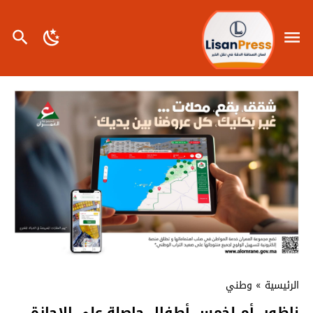
الرئيسية
»
وطني
ناظور..أم لخمس أطفال،حاصلة على الإجازة