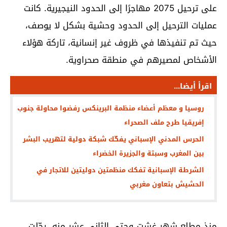
على ترحيل 2075 مهاجرًا إلى الحدود النيجيرية. كانت
عمليات الترحيل إلى الحدود وحشية بشكل لا يوصف،
حيث تم تنفيذها في ظروف غير إنسانية، تاركة هؤلاء
الأشخاص لمصيرهم في منطقة صحراوية.
اقرأ أيضا...
روسيا و معظم أعضاء منظمة البرينكس رفضوا محاولة جنوب
إفريقيا طرح ملف الصحراء
الحرس المدني الإسباني يفكّك شبكة دولية لتهريب البشر
بين المغرب وسبتة والجزيرة الخضراء
الشرطة الإسبانية تفكك منظمتين دوليتين للاتجار في
الحشيش بتعاون مغربي
منذ مطلع شهر غشت وحتى الثاني عشر منه، رحّلت